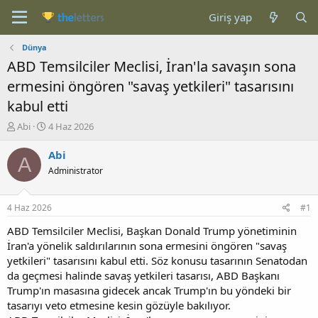
Giriş yap
Dünya
ABD Temsilciler Meclisi, İran'la savaşın sona
ermesini öngören "savaş yetkileri" tasarısını
kabul etti
K
B
Abi
4 Haz 2026
o
a
n
ş
Abi
A
b
l
Administrator
u
a
y
n
u
g
4 Haz 2026
#1
b
ı
a
ç
ABD Temsilciler Meclisi, Başkan Donald Trump yönetiminin
ş
t
İran'a yönelik saldırılarının sona ermesini öngören "savaş
l
a
yetkileri" tasarısını kabul etti. Söz konusu tasarının Senatodan
a
r
da geçmesi halinde savaş yetkileri tasarısı, ABD Başkanı
t
i
Trump'ın masasına gidecek ancak Trump'ın bu yöndeki bir
a
h
tasarıyı veto etmesine kesin gözüyle bakılıyor.
n
i