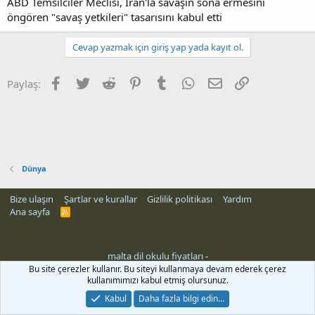
ABD Temsilciler Meclisi, İran'la savaşın sona ermesini
öngören "savaş yetkileri" tasarısını kabul etti
Cevap yazmak için giriş yap yada kayıt ol.
Facebook
Twitter
Reddit
Pinterest
Tumblr
WhatsApp
E-posta
Link
Paylaş:
Dünya
Bize ulaşın
Şartlar ve kurallar
Gizlilik politikası
Yardım
Ana sayfa
R
S
S
malta dil okulu fiyatları
-
Bu site çerezler kullanır. Bu siteyi kullanmaya devam ederek çerez
kullanımımızı kabul etmiş olursunuz.
Kabul
Daha fazla bilgi edin…