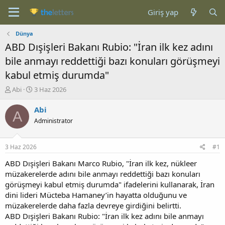
Giriş yap
Dünya
ABD Dışişleri Bakanı Rubio: "İran ilk kez adını
bile anmayı reddettiği bazı konuları görüşmeyi
kabul etmiş durumda"
K
B
Abi
3 Haz 2026
o
a
n
ş
Abi
A
b
l
Administrator
u
a
y
n
u
g
3 Haz 2026
#1
b
ı
a
ç
ABD Dışişleri Bakanı Marco Rubio, "İran ilk kez, nükleer
ş
t
müzakerelerde adını bile anmayı reddettiği bazı konuları
l
a
görüşmeyi kabul etmiş durumda" ifadelerini kullanarak, İran
a
r
dini lideri Mücteba Hamaney’in hayatta olduğunu ve
t
i
müzakerelerde daha fazla devreye girdiğini belirtti.
a
h
ABD Dışişleri Bakanı Rubio: "İran ilk kez adını bile anmayı
n
i