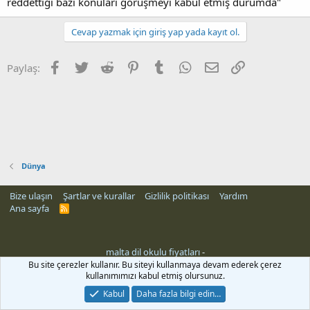
reddettiği bazı konuları görüşmeyi kabul etmiş durumda"
Cevap yazmak için giriş yap yada kayıt ol.
Facebook
Twitter
Reddit
Pinterest
Tumblr
WhatsApp
E-posta
Link
Paylaş:
Dünya
Bize ulaşın
Şartlar ve kurallar
Gizlilik politikası
Yardım
Ana sayfa
R
S
S
malta dil okulu fiyatları
-
rehber siteleri
Bu site çerezler kullanır. Bu siteyi kullanmaya devam ederek çerez
kullanımımızı kabul etmiş olursunuz.
Kabul
Daha fazla bilgi edin…