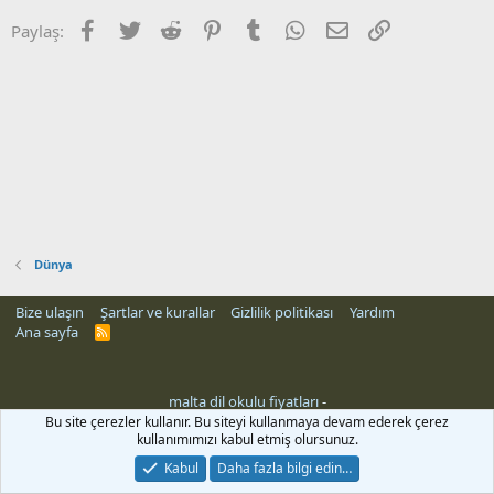
Facebook
Twitter
Reddit
Pinterest
Tumblr
WhatsApp
E-posta
Link
Paylaş:
Dünya
Bize ulaşın
Şartlar ve kurallar
Gizlilik politikası
Yardım
Ana sayfa
R
S
S
malta dil okulu fiyatları
-
i
Bu site çerezler kullanır. Bu siteyi kullanmaya devam ederek çerez
kullanımımızı kabul etmiş olursunuz.
Kabul
Daha fazla bilgi edin…