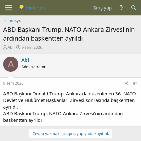
Giriş yap
Dünya
ABD Başkanı Trump, NATO Ankara Zirvesi'nin
ardından başkentten ayrıldı
K
B
Abi
9 Tem 2026
o
a
n
ş
Abi
A
b
l
Administrator
u
a
y
n
u
g
9 Tem 2026
#1
b
ı
a
ç
ABD Başkanı Donald Trump, Ankara'da düzenlenen 36.⁠ NATO
ş
t
Devlet ve Hükümet Başkanları Zirvesi sonrasında başkentten
l
a
ayrıldı.
a
r
ABD Başkanı Trump, NATO Ankara Zirvesi'nin ardından
t
i
başkentten ayrıldı
a
h
n
i
Cevap yazmak için giriş yap yada kayıt ol.