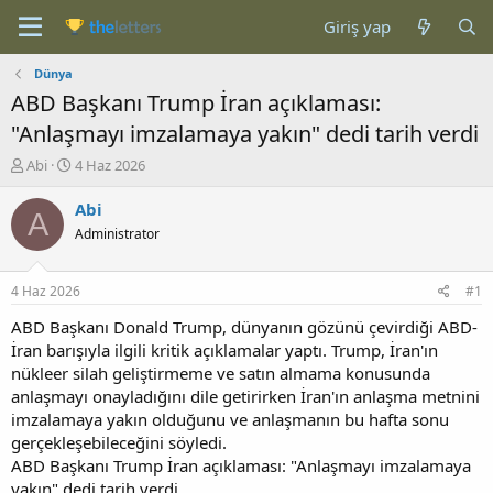
Giriş yap
Dünya
ABD Başkanı Trump İran açıklaması:
"Anlaşmayı imzalamaya yakın" dedi tarih verdi
K
B
Abi
4 Haz 2026
o
a
n
ş
Abi
A
b
l
Administrator
u
a
y
n
u
g
4 Haz 2026
#1
b
ı
a
ç
ABD Başkanı Donald Trump, dünyanın gözünü çevirdiği ABD-
ş
t
İran barışıyla ilgili kritik açıklamalar yaptı. Trump, İran'ın
l
a
nükleer silah geliştirmeme ve satın almama konusunda
a
r
anlaşmayı onayladığını dile getirirken İran'ın anlaşma metnini
t
i
imzalamaya yakın olduğunu ve anlaşmanın bu hafta sonu
a
h
gerçekleşebileceğini söyledi.
n
i
ABD Başkanı Trump İran açıklaması: "Anlaşmayı imzalamaya
yakın" dedi tarih verdi