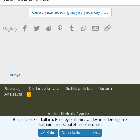
Cevap yazmak için giriş yap yada kayıt ol.
Facebook
Twitter
Reddit
Pinterest
Tumblr
WhatsApp
E-posta
Link
Paylaş:
Dünya
Bize ulaşın
Şartlar ve kurallar
Gizlilik politikası
Yardım
Ana sayfa
R
S
S
malta dil okulu fiyatları
-
Bu site çerezler kullanır. Bu siteyi kullanmaya devam ederek çerez
kullanımımızı kabul etmiş olursunuz.
Kabul
Daha fazla bilgi edin…