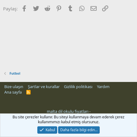
Facebook
Twitter
Reddit
Pinterest
Tumblr
WhatsApp
E-posta
Link
Paylaş:
Futbol
Bize ulaşın
Şartlar ve kurallar
Gizlilik politikası
Yardım
Ana sayfa
R
S
S
malta dil okulu fiyatları
-
Bu site çerezler kullanır. Bu siteyi kullanmaya devam ederek çerez
kullanımımızı kabul etmiş olursunuz.
Kabul
Daha fazla bilgi edin…