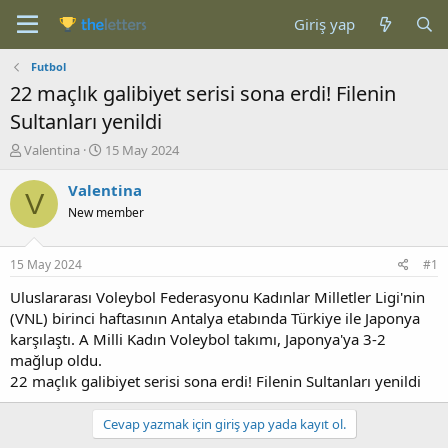
Giriş yap
Futbol
22 maçlık galibiyet serisi sona erdi! Filenin
Sultanları yenildi
K
B
Valentina
15 May 2024
o
a
n
ş
Valentina
V
b
l
New member
u
a
y
n
u
g
15 May 2024
#1
b
ı
a
ç
Uluslararası Voleybol Federasyonu Kadınlar Milletler Ligi'nin
ş
t
(VNL) birinci haftasının Antalya etabında Türkiye ile Japonya
l
a
karşılaştı. A Milli Kadın Voleybol takımı, Japonya'ya 3-2
a
r
mağlup oldu.
t
i
22 maçlık galibiyet serisi sona erdi! Filenin Sultanları yenildi
a
h
n
i
Cevap yazmak için giriş yap yada kayıt ol.