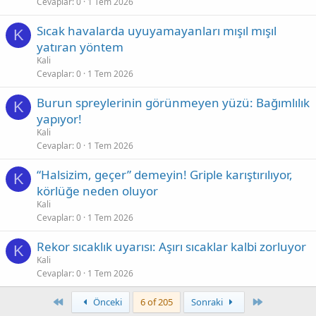
Cevaplar
0
1 Tem 2026
Sıcak havalarda uyuyamayanları mışıl mışıl
K
yatıran yöntem
Kali
Cevaplar
0
1 Tem 2026
Burun spreylerinin görünmeyen yüzü: Bağımlılık
K
yapıyor!
Kali
Cevaplar
0
1 Tem 2026
“Halsizim, geçer” demeyin! Griple karıştırılıyor,
K
körlüğe neden oluyor
Kali
Cevaplar
0
1 Tem 2026
Rekor sıcaklık uyarısı: Aşırı sıcaklar kalbi zorluyor
K
Kali
Cevaplar
0
1 Tem 2026
First
Son
Önceki
6 of 205
Sonraki