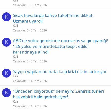
Kali
Cevaplar
0
5 Tem 2026
Sıcak havalarda kahve tüketimine dikkat:
K
Uzmanı uyardı!
Kali
Cevaplar
0
5 Tem 2026
ABD'de yolcu gemisinde norovirüs salgını paniği!
K
125 yolcu ve mürettebatta tespit edildi,
karantinaya alındı
Kali
Cevaplar
0
5 Tem 2026
Yaygın yapılan bu hata kalp krizi riskini arttırıyor
K
Kali
Cevaplar
0
4 Tem 2026
"Önceden biliyorduk" demeyin: Zehirsiz türleri
K
bile zehirli hale getirebiliyor!
Kali
Cevaplar
0
4 Tem 2026