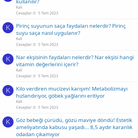
kullanılır?
Kali
Cevaplar
0
5 Tem 2023
Pirinç suyunun saça faydaları nelerdir? Pirinç
K
suyu saça nasıl uygulanır?
Kali
Cevaplar
0
5 Tem 2023
Nar ekşisinin faydaları nelerdir? Nar ekşisi hangi
K
vitamin değerlerini içerir?
Kali
Cevaplar
0
5 Tem 2023
Kilo verdiren mucizevi karışım! Metabolizmayı
K
hızlandırıyor, göbek yağlarını eritiyor
Kali
Cevaplar
0
5 Tem 2023
Göz bebeği çürüdü, gözü maviye döndü! Estetik
K
ameliyatında kabusu yaşadı... 8,5 aydır karanlık
odadan çıkamıyor