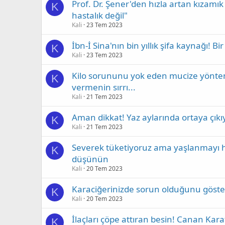
Prof. Dr. Şener'den hızla artan kızamı
K
hastalık değil"
Kali
23 Tem 2023
İbn-İ Sina'nın bin yıllık şifa kaynağı! 
K
Kali
23 Tem 2023
Kilo sorununu yok eden mucize yöntem! 
K
vermenin sırrı...
Kali
21 Tem 2023
Aman dikkat! Yaz aylarında ortaya çıkıy
K
Kali
21 Tem 2023
Severek tüketiyoruz ama yaşlanmayı hı
K
düşünün
Kali
20 Tem 2023
Karaciğerinizde sorun olduğunu göster
K
Kali
20 Tem 2023
İlaçları çöpe attıran besin! Canan Kara
K