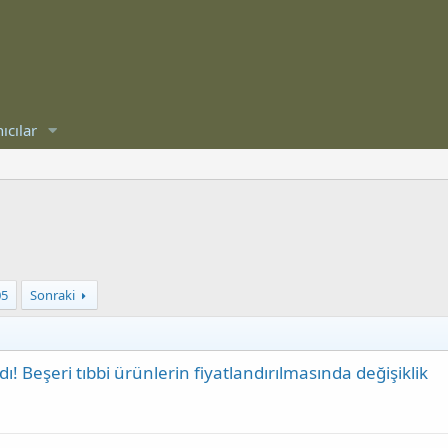
ıcılar
05
Sonraki
 Beşeri tıbbi ürünlerin fiyatlandırılmasında değişiklik