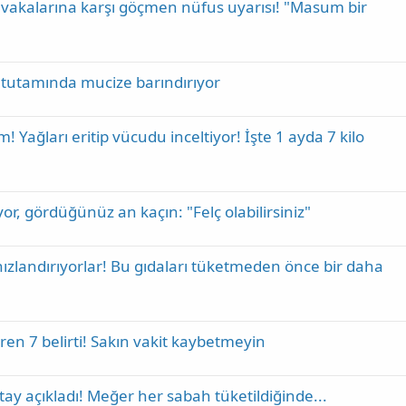
k vakalarına karşı göçmen nüfus uyarısı! "Masum bir
Bir tutamında mucize barındırıyor
Yağları eritip vücudu inceltiyor! İşte 1 ayda 7 kilo
or, gördüğünüz an kaçın: "Felç olabilirsiniz"
zlandırıyorlar! Bu gıdaları tüketmeden önce bir daha
en 7 belirti! Sakın vakit kaybetmeyin
tay açıkladı! Meğer her sabah tüketildiğinde...