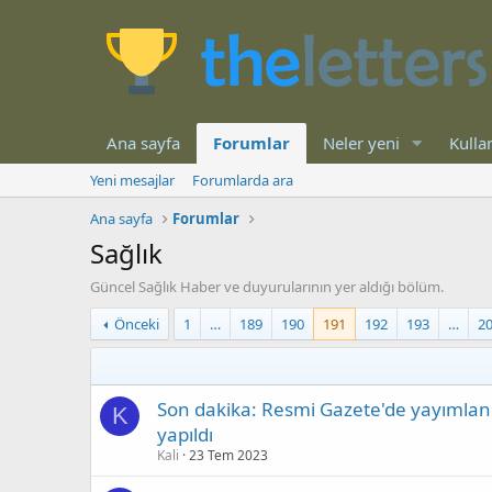
Ana sayfa
Forumlar
Neler yeni
Kullan
Yeni mesajlar
Forumlarda ara
Ana sayfa
Forumlar
Sağlık
Güncel Sağlık Haber ve duyurularının yer aldığı bölüm.
Önceki
1
…
189
190
191
192
193
…
2
Son dakika: Resmi Gazete'de yayımlandı!
K
yapıldı
Kali
23 Tem 2023