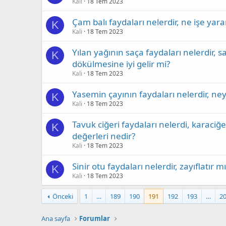
Kali
18 Tem 2023
Çam balı faydaları nelerdir, ne işe yarar
K
Kali
18 Tem 2023
Yılan yağının saça faydaları nelerdir, sa
K
dökülmesine iyi gelir mi?
Kali
18 Tem 2023
Yasemin çayının faydaları nelerdir, neye
K
Kali
18 Tem 2023
Tavuk ciğeri faydaları nelerdi, karaciğe
K
değerleri nedir?
Kali
18 Tem 2023
Sinir otu faydaları nelerdir, zayıflatır m
K
Kali
18 Tem 2023
Önceki
1
…
189
190
191
192
193
…
2
Ana sayfa
Forumlar