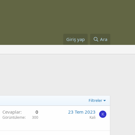
Giriş yap
Ara
Filtreler
Cevaplar
0
23 Tem 2023
K
Görüntüleme
300
Kali