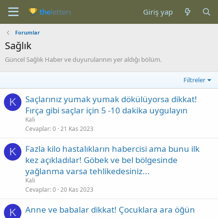
Giriş yap
Forumlar
Sağlık
Güncel Sağlık Haber ve duyurularının yer aldığı bölüm.
Filtreler
Saçlarınız yumak yumak dökülüyorsa dikkat!
K
Fırça gibi saçlar için 5 -10 dakika uygulayın
Kali
Cevaplar
0
21 Kas 2023
Fazla kilo hastalıkların habercisi ama bunu ilk
K
kez açıkladılar! Göbek ve bel bölgesinde
yağlanma varsa tehlikedesiniz...
Kali
Cevaplar
0
20 Kas 2023
Anne ve babalar dikkat! Çocuklara ara öğün
K