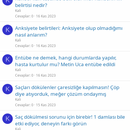
K
belirtisi nedir?
Kali
Cevaplar
0
16 Kas 2023
Anksiyete belirtileri: Anksiyete olup olmadığımı
K
nasıl anlarım?
Kali
Cevaplar
0
16 Kas 2023
Entübe ne demek, hangi durumlarda yapılır,
K
hasta kurtulur mu? Metin Uca entübe edildi
Kali
Cevaplar
0
16 Kas 2023
Saçları dökülenler çaresizliğe kapılmasın! Çöp
K
diye atıyorduk, meğer çözüm ondaymış
Kali
Cevaplar
0
15 Kas 2023
Saç dökülmesi sorunu için birebir! 1 damlası bile
K
etki ediyor, deneyin farkı görün
Kali