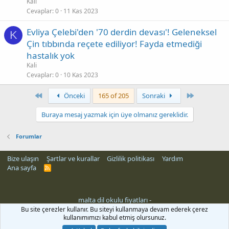
Kali
Cevaplar
0
11 Kas 2023
Evliya Çelebi'den '70 derdin devası'! Geleneksel
K
Çin tıbbında reçete ediliyor! Fayda etmediği
hastalık yok
Kali
Cevaplar
0
10 Kas 2023
First
Son
Önceki
165 of 205
Sonraki
Buraya mesaj yazmak için üye olmanız gereklidir.
Forumlar
Bize ulaşın
Şartlar ve kurallar
Gizlilik politikası
Yardım
Ana sayfa
R
S
S
malta dil okulu fiyatları
-
Bu site çerezler kullanır. Bu siteyi kullanmaya devam ederek çerez
kullanımımızı kabul etmiş olursunuz.