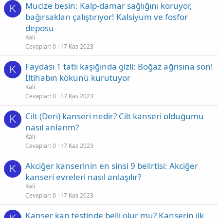
Mucize besin: Kalp-damar sağlığını koruyor,
K
bağırsakları çalıştırıyor! Kalsiyum ve fosfor
deposu
Kali
Cevaplar
0
17 Kas 2023
Faydası 1 tatlı kaşığında gizli: Boğaz ağrısına son!
K
İltihabın kökünü kurutuyor
Kali
Cevaplar
0
17 Kas 2023
Cilt (Deri) kanseri nedir? Cilt kanseri olduğumu
K
nasıl anlarım?
Kali
Cevaplar
0
17 Kas 2023
Akciğer kanserinin en sinsi 9 belirtisi: Akciğer
K
kanseri evreleri nasıl anlaşılır?
Kali
Cevaplar
0
17 Kas 2023
Kanser kan testinde belli olur mu? Kanserin ilk