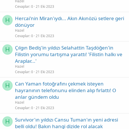
Hazel
Cevaplar
0
21 Eki 2023
Hercai'nin Miran'ıydı... Akın Akınözü setlere geri
H
dönüyor
Hazel
Cevaplar
0
21 Eki 2023
Çılgın Bediş'in yıldızı Selahattin Taşdöğen'in
H
Filistin yorumu tartışma yarattı! 'Filistin halkı ve
Araplar...'
Hazel
Cevaplar
0
21 Eki 2023
Can Yaman fotoğrafını çekmek isteyen
H
hayranının telefonunu elinden alıp fırlattı! O
anlar gündem oldu
Hazel
Cevaplar
0
21 Eki 2023
Survivor'ın yıldızı Cansu Tuman'ın yeni adresi
H
belli oldu! Bakın hangi dizide rol alacak