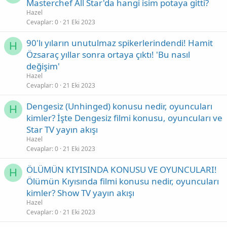
Masterchef All Star'da hangi isim potaya gitti?
Hazel
Cevaplar
0
21 Eki 2023
90'lı yıların unutulmaz spikerlerindendi! Hamit
H
Özsaraç yıllar sonra ortaya çıktı! 'Bu nasıl
değişim'
Hazel
Cevaplar
0
21 Eki 2023
Dengesiz (Unhinged) konusu nedir, oyuncuları
H
kimler? İşte Dengesiz filmi konusu, oyuncuları ve
Star TV yayın akışı
Hazel
Cevaplar
0
21 Eki 2023
ÖLÜMÜN KIYISINDA KONUSU VE OYUNCULARI!
H
Ölümün Kıyısında filmi konusu nedir, oyuncuları
kimler? Show TV yayın akışı
Hazel
Cevaplar
0
21 Eki 2023