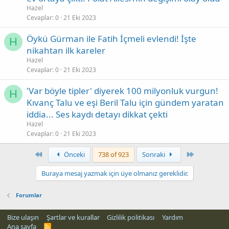
Hazel
Cevaplar
0
21 Eki 2023
Öykü Gürman ile Fatih İçmeli evlendi! İşte
H
nikahtan ilk kareler
Hazel
Cevaplar
0
21 Eki 2023
'Var böyle tipler' diyerek 100 milyonluk vurgun!
H
Kıvanç Talu ve eşi Beril Talu için gündem yaratan
iddia... Ses kaydı detayı dikkat çekti
Hazel
Cevaplar
0
21 Eki 2023
First
Son
Önceki
738 of 923
Sonraki
Buraya mesaj yazmak için üye olmanız gereklidir.
Forumlar
Bize ulaşın
Şartlar ve kurallar
Gizlilik politikası
Yardım
Ana sayfa
R