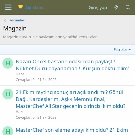
Giriş yap
Forumlar
Magazin
Magazin duyuru ve paylaşımların yapıldığı renkli alan
Filtreler
Nazan Öncel hastane odasından paylaştı!
H
Nükhet Duru dayanamadı! 'Kurşun döktürelim'
Hazel
Cevaplar
0
21 Eki 2023
21 Ekim reyting sonuçları açıklandı mı? Gönül
H
Dağı, Kardeşlerim, Aşk-ı Memnu final,
MasterChef All Star gecenin birincisi kim oldu?
Hazel
Cevaplar
0
21 Eki 2023
MasterChef son eleme adayı kim oldu? 21 Ekim
H