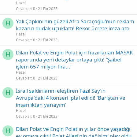
Hazel
Cevaplar
0
21 Eki 2023
Yalı Çapkını'nın güzeli Afra Saraçoğlu'nun reklam
H
kazancı dudak uçuklattı! Rekor ücrete imza attı
Hazel
Cevaplar
0
21 Eki 2023
Dilan Polat ve Engin Polat için hazırlanan MASAK
H
raporunda yeni detaylar ortaya çıktı! 'Şaibeli
işlem 657 milyon lira...'
Hazel
Cevaplar
0
21 Eki 2023
İsrail saldırılarını eleştiren Fazıl Say’ın
H
Avrupa'daki 4 konseri iptal edildi! 'Barıştan ve
insanlıktan yanayım'
Hazel
Cevaplar
0
21 Eki 2023
Dilan Polat ve Engin Polat'ın yıllar önce yaşadığı
H
ev ortaya çıktı! Polat Ailesi'nin değişimi olay oldu