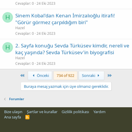
Cevaplar
0
24 Eki 2023
Sinem Kobal'dan Kenan İmirzalıoğlu itirafı!
H
"Görür görmez çarpıldığım biri"
Hazel
Cevaplar
0
24 Eki 2023
2. Sayfa konuğu Sevda Türküsev kimdir, nereli ve
H
kaç yaşında? Sevda Türküsev'in biyografisi
Hazel
Cevaplar
0
24 Eki 2023
First
Son
Önceki
734 of 922
Sonraki
Buraya mesaj yazmak için üye olmanız gereklidir.
Forumlar
Bize ulaşın
Şartlar ve kurallar
Gizlilik politikası
Yardım
Ana sayfa
R
S
S