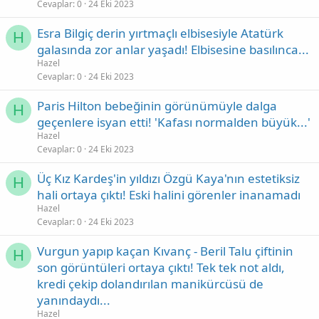
Cevaplar
0
24 Eki 2023
Esra Bilgiç derin yırtmaçlı elbisesiyle Atatürk
H
galasında zor anlar yaşadı! Elbisesine basılınca...
Hazel
Cevaplar
0
24 Eki 2023
Paris Hilton bebeğinin görünümüyle dalga
H
geçenlere isyan etti! 'Kafası normalden büyük...'
Hazel
Cevaplar
0
24 Eki 2023
Üç Kız Kardeş'in yıldızı Özgü Kaya'nın estetiksiz
H
hali ortaya çıktı! Eski halini görenler inanamadı
Hazel
Cevaplar
0
24 Eki 2023
Vurgun yapıp kaçan Kıvanç - Beril Talu çiftinin
H
son görüntüleri ortaya çıktı! Tek tek not aldı,
kredi çekip dolandırılan manikürcüsü de
yanındaydı...
Hazel