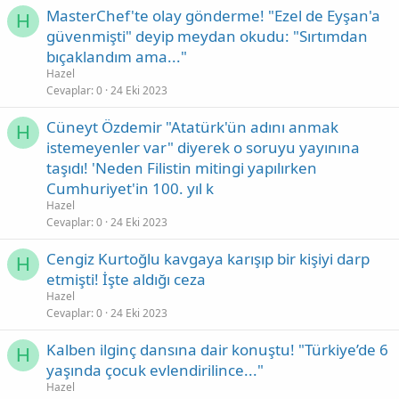
MasterChef'te olay gönderme! "Ezel de Eyşan'a
H
güvenmişti" deyip meydan okudu: "Sırtımdan
bıçaklandım ama..."
Hazel
Cevaplar
0
24 Eki 2023
Cüneyt Özdemir "Atatürk'ün adını anmak
H
istemeyenler var" diyerek o soruyu yayınına
taşıdı! 'Neden Filistin mitingi yapılırken
Cumhuriyet'in 100. yıl k
Hazel
Cevaplar
0
24 Eki 2023
Cengiz Kurtoğlu kavgaya karışıp bir kişiyi darp
H
etmişti! İşte aldığı ceza
Hazel
Cevaplar
0
24 Eki 2023
Kalben ilginç dansına dair konuştu! "Türkiye’de 6
H
yaşında çocuk evlendirilince..."
Hazel