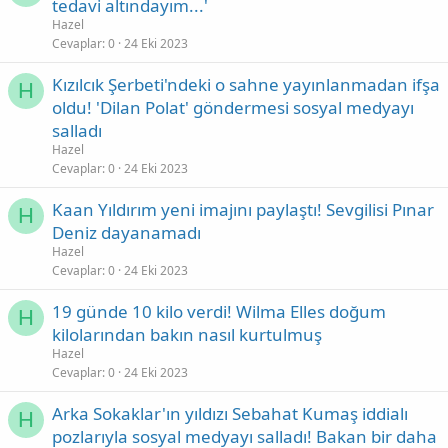
tedavi altındayım...'
Hazel
Cevaplar
0
24 Eki 2023
Kızılcık Şerbeti'ndeki o sahne yayınlanmadan ifşa
H
oldu! 'Dilan Polat' göndermesi sosyal medyayı
salladı
Hazel
Cevaplar
0
24 Eki 2023
Kaan Yıldırım yeni imajını paylaştı! Sevgilisi Pınar
H
Deniz dayanamadı
Hazel
Cevaplar
0
24 Eki 2023
19 günde 10 kilo verdi! Wilma Elles doğum
H
kilolarından bakın nasıl kurtulmuş
Hazel
Cevaplar
0
24 Eki 2023
Arka Sokaklar'ın yıldızı Sebahat Kumaş iddialı
H
pozlarıyla sosyal medyayı salladı! Bakan bir daha