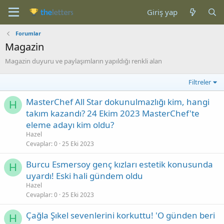
Giriş yap
Forumlar
Magazin
Magazin duyuru ve paylaşımların yapıldığı renkli alan
Filtreler
MasterChef All Star dokunulmazlığı kim, hangi
H
takım kazandı? 24 Ekim 2023 MasterChef'te
eleme adayı kim oldu?
Hazel
Cevaplar
0
25 Eki 2023
Burcu Esmersoy genç kızları estetik konusunda
H
uyardı! Eski hali gündem oldu
Hazel
Cevaplar
0
25 Eki 2023
Çağla Şıkel sevenlerini korkuttu! 'O günden beri
H