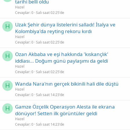
tarihi belli oldu
Hazel
Cevaplar
0
Salı saat 02:25'de
Uzak Şehir dünya listelerini salladı! İtalya ve
H
Kolombiya'da reyting rekoru kırdı
Hazel
Cevaplar
0
Salı saat 02:25'de
Ozan Akbaba ve eşi hakkında 'kıskançlık'
H
iddiası... Doğum günü paylaşımı da geldi
Hazel
Cevaplar
0
Salı saat 02:25'de
Wanda Nara'nın gerçek bikinili hali dile düştü
H
Hazel
Cevaplar
0
Salı saat 14:23'de
Gamze Özçelik Operasyon Alesta ile ekrana
H
dönüyor! Setten ilk görüntüler geldi
Hazel
Cevaplar
0
Salı saat 14:23'de