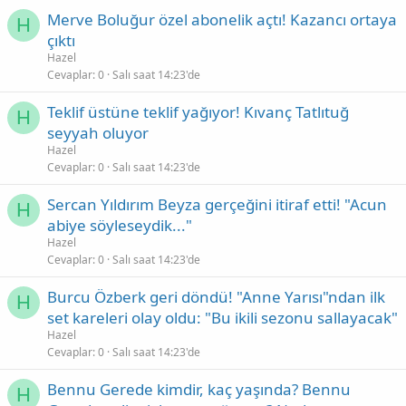
Merve Boluğur özel abonelik açtı! Kazancı ortaya
H
çıktı
Hazel
Cevaplar
0
Salı saat 14:23'de
Teklif üstüne teklif yağıyor! Kıvanç Tatlıtuğ
H
seyyah oluyor
Hazel
Cevaplar
0
Salı saat 14:23'de
Sercan Yıldırım Beyza gerçeğini itiraf etti! "Acun
H
abiye söyleseydik..."
Hazel
Cevaplar
0
Salı saat 14:23'de
Burcu Özberk geri döndü! "Anne Yarısı"ndan ilk
H
set kareleri olay oldu: "Bu ikili sezonu sallayacak"
Hazel
Cevaplar
0
Salı saat 14:23'de
Bennu Gerede kimdir, kaç yaşında? Bennu
H