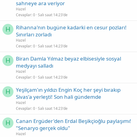
sahneye ara veriyor
Hazel
Cevaplar
0
Salı saat 14:23'de
Rihanna'nın bugüne kadarki en cesur pozları!
H
Sınırları zorladı
Hazel
Cevaplar
0
Salı saat 14:23'de
Biran Damla Yılmaz beyaz elbisesiyle sosyal
H
medyayı salladı
Hazel
Cevaplar
0
Salı saat 14:23'de
Yeşilçam'ın yıldızı Engin Koç her şeyi bırakıp
H
Sivas'a yerleşti! Son hali gündemde
Hazel
Cevaplar
0
Salı saat 14:23'de
Canan Ergüder'den Erdal Beşikçioğlu paylaşımı!
H
"Senaryo gerçek oldu"
Hazel