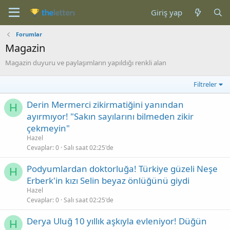
Giriş yap
Forumlar
Magazin
Magazin duyuru ve paylaşımların yapıldığı renkli alan
Filtreler
Derin Mermerci zikirmatiğini yanından
H
ayırmıyor! "Sakın sayılarını bilmeden zikir
çekmeyin"
Hazel
Cevaplar
0
Salı saat 02:25'de
Podyumlardan doktorluğa! Türkiye güzeli Neşe
H
Erberk'in kızı Selin beyaz önlüğünü giydi
Hazel
Cevaplar
0
Salı saat 02:25'de
Derya Uluğ 10 yıllık aşkıyla evleniyor! Düğün
H