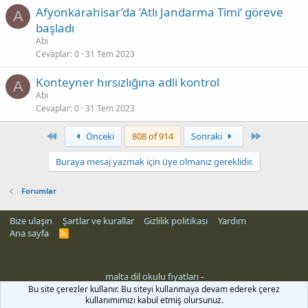
Afyonkarahisar’da ’Atlı Jandarma Timi’ göreve
A
başladı
Abi
Cevaplar
0
31 Tem 2023
Konteyner hırsızlığına adli kontrol
A
Abi
Cevaplar
0
31 Tem 2023
First
Son
Önceki
808 of 914
Sonraki
Buraya mesaj yazmak için üye olmanız gereklidir.
Forumlar
Bize ulaşın
Şartlar ve kurallar
Gizlilik politikası
Yardım
Ana sayfa
R
S
S
malta dil okulu fiyatları
-
Bu site çerezler kullanır. Bu siteyi kullanmaya devam ederek çerez
kullanımımızı kabul etmiş olursunuz.