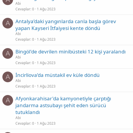
Abi
Cevaplar
0
1 Ağu 2023
Antalya’daki yangınlarda canla başla görev
A
yapan Kayseri İtfaiyesi kente döndü
Abi
Cevaplar
0
1 Ağu 2023
Bingöl'de devrilen minibüsteki 12 kişi yaralandı
A
Abi
Cevaplar
0
1 Ağu 2023
İncirliova’da müstakil ev küle döndü
A
Abi
Cevaplar
0
1 Ağu 2023
Afyonkarahisar'da kamyonetiyle çarptığı
A
jandarma astsubayı şehit eden sürücü
tutuklandı
Abi
Cevaplar
0
1 Ağu 2023