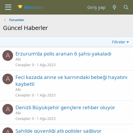
Giriş yap
Forumlar
Güncel Haberler
Filtreler
Erzurum’da polis aranan 6 şahsı yakaladı
A
Abi
Cevaplar
0
1 Ağu 2023
Feci kazada anne ve karnındaki bebeği hayatını
A
kaybetti
Abi
Cevaplar
0
1 Ağu 2023
Denizli Büyükşehir gençlere rehber oluyor
A
Abi
Cevaplar
0
1 Ağu 2023
Sahilde güvenliği atlı polisler sağlıyor
A