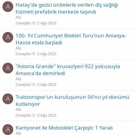
Hatay'da gezici ünitelerle verilen diş sağlığı
A
hizmeti prefabrik merkeze taşındı
Abi
Cevaplar
0
2 Ağu 2023
100. Yıl Cumhuriyet Bisiklet Turu'nun Amasya-
A
Havza etabı başladı
Abi
Cevaplar
0
2 Ağu 2023
"Astoria Grande" kruvaziyeri 922 yolcusuyla
A
Amasra'da demirledi
Abi
Cevaplar
0
2 Ağu 2023
Trabzonspor'un kuruluşunun 56'ncı yıl dönümü
A
kutlanıyor
Abi
Cevaplar
0
2 Ağu 2023
Kamyonet ile Motosiklet Çarpıştı: 1 Yaralı
A
Abi