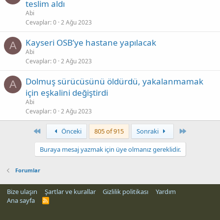
teslim aldı
Abi
Cevaplar
0
2 Ağu 2023
Kayseri OSB’ye hastane yapılacak
A
Abi
Cevaplar
0
2 Ağu 2023
Dolmuş sürücüsünü öldürdü, yakalanmamak
A
için eşkalini değiştirdi
Abi
Cevaplar
0
2 Ağu 2023
First
Son
Önceki
805 of 915
Sonraki
Buraya mesaj yazmak için üye olmanız gereklidir.
Forumlar
Bize ulaşın
Şartlar ve kurallar
Gizlilik politikası
Yardım
Ana sayfa
R
S
S