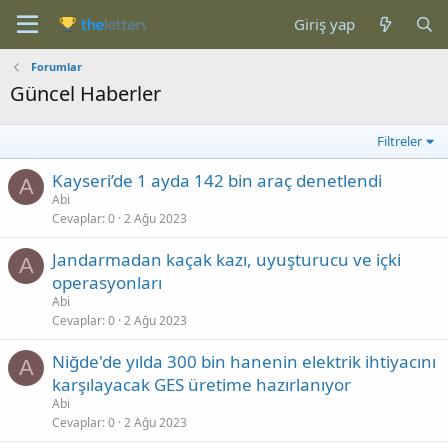
Giriş yap
Forumlar
Güncel Haberler
Filtreler
Kayseri’de 1 ayda 142 bin araç denetlendi
A
Abi
Cevaplar
0
2 Ağu 2023
Jandarmadan kaçak kazı, uyuşturucu ve içki
A
operasyonları
Abi
Cevaplar
0
2 Ağu 2023
Niğde'de yılda 300 bin hanenin elektrik ihtiyacını
A
karşılayacak GES üretime hazırlanıyor
Abi
Cevaplar
0
2 Ağu 2023