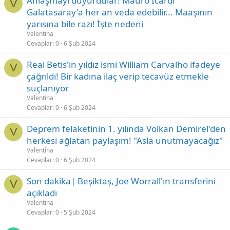
Anlaşmayı duyurdular! Mauro Icardi
V
Galatasaray'a her an veda edebilir... Maaşının
yarısına bile razı! İşte nedeni
Valentina
Cevaplar
0
6 Şub 2024
Real Betis'in yıldız ismi William Carvalho ifadeye
V
çağrıldı! Bir kadına ilaç verip tecavüz etmekle
suçlanıyor
Valentina
Cevaplar
0
6 Şub 2024
Deprem felaketinin 1. yılında Volkan Demirel'den
V
herkesi ağlatan paylaşım! "Asla unutmayacağız"
Valentina
Cevaplar
0
6 Şub 2024
Son dakika| Beşiktaş, Joe Worrall'ın transferini
V
açıkladı
Valentina
Cevaplar
0
5 Şub 2024