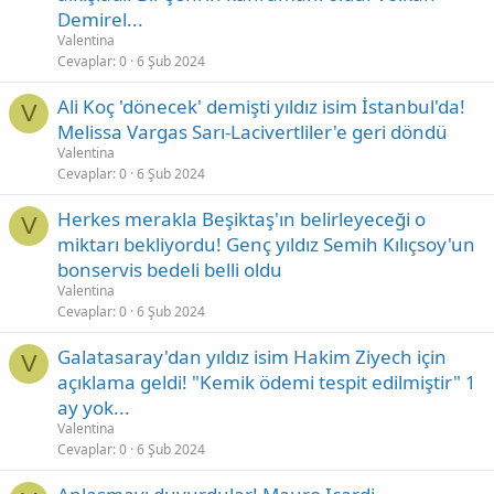
Demirel...
Valentina
Cevaplar
0
6 Şub 2024
Ali Koç 'dönecek' demişti yıldız isim İstanbul'da!
V
Melissa Vargas Sarı-Lacivertliler'e geri döndü
Valentina
Cevaplar
0
6 Şub 2024
Herkes merakla Beşiktaş'ın belirleyeceği o
V
miktarı bekliyordu! Genç yıldız Semih Kılıçsoy'un
bonservis bedeli belli oldu
Valentina
Cevaplar
0
6 Şub 2024
Galatasaray'dan yıldız isim Hakim Ziyech için
V
açıklama geldi! "Kemik ödemi tespit edilmiştir" 1
ay yok...
Valentina
Cevaplar
0
6 Şub 2024