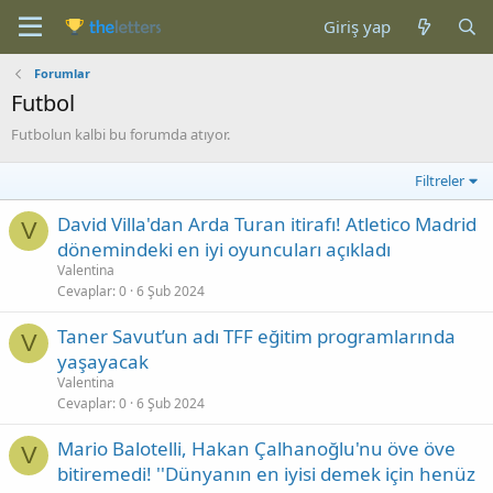
Giriş yap
Forumlar
Futbol
Futbolun kalbi bu forumda atıyor.
Filtreler
David Villa'dan Arda Turan itirafı! Atletico Madrid
V
dönemindeki en iyi oyuncuları açıkladı
Valentina
Cevaplar
0
6 Şub 2024
Taner Savut’un adı TFF eğitim programlarında
V
yaşayacak
Valentina
Cevaplar
0
6 Şub 2024
Mario Balotelli, Hakan Çalhanoğlu'nu öve öve
V
bitiremedi! ''Dünyanın en iyisi demek için henüz