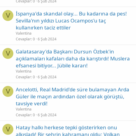
Cevaplar
0
6 Şub 2024
İspanya'da skandal olay... Bu kadarına da pes!
V
Sevilla'nın yıldızı Lucas Ocampos'u taç
kullanırken taciz ettiler
Valentina
Cevaplar
0
6 Şub 2024
Galatasaray'da Başkanı Dursun Özbek'in
V
açıklamaları kafaları daha da karıştırdı! Muslera
efsanesi bitiyor... Jübile kararı!
Valentina
Cevaplar
0
6 Şub 2024
Ancelotti, Real Madrid'de süre bulamayan Arda
V
Güler ile maçın ardından özel olarak görüştü,
tavsiye verdi!
Valentina
Cevaplar
0
6 Şub 2024
Hatay halkı herkese tepki gösterirken onu
V
alkışladı! Bir şehrin kahramanı oldu: Volkan