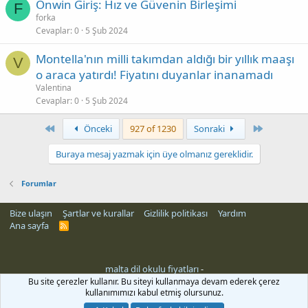
Onwin Giriş: Hız ve Güvenin Birleşimi
F
forka
Cevaplar
0
5 Şub 2024
Montella'nın milli takımdan aldığı bir yıllık maaşı
V
o araca yatırdı! Fiyatını duyanlar inanamadı
Valentina
Cevaplar
0
5 Şub 2024
First
Son
Önceki
927 of 1230
Sonraki
Buraya mesaj yazmak için üye olmanız gereklidir.
Forumlar
Bize ulaşın
Şartlar ve kurallar
Gizlilik politikası
Yardım
Ana sayfa
R
S
S
malta dil okulu fiyatları
-
hber siteleri
Bu site çerezler kullanır. Bu siteyi kullanmaya devam ederek çerez
kullanımımızı kabul etmiş olursunuz.