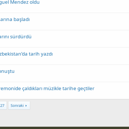
guel Mendez oldu
arına başladı
arını sürdürdü
ekistan’da tarih yazdı
konuştu
emonide çaldıkları müzikle tarihe geçtiler
227
Sonraki