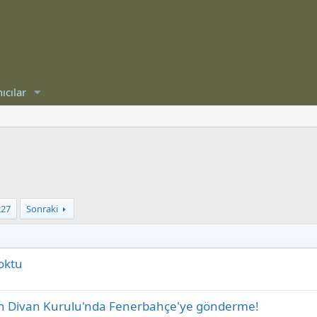
ıcılar
227
Sonraki
oktu
n Divan Kurulu'nda Fenerbahçe'ye gönderme!