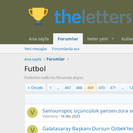
Ana sayfa
Forumlar
Neler yeni
Kullan
Yeni mesajlar
Forumlarda ara
Ana sayfa
Forumlar
Futbol
Futbolun kalbi bu forumda atıyor.
Önceki
1
…
467
468
469
470
471
…
1
Samsunspor, üçüncülük şansını zora s
V
Valentina
16 Nis 2025
Galatasaray Başkanı Dursun Özbek'te
V