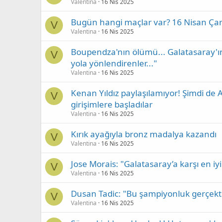
Valentina
16 Nis 2025
Bugün hangi maçlar var? 16 Nisan Çar
V
Valentina
16 Nis 2025
Boupendza'nın ölümü... Galatasaray'ın yı
V
yola yönlendirenler..."
Valentina
16 Nis 2025
Kenan Yıldız paylaşılamıyor! Şimdi de A
V
girişimlere başladılar
Valentina
16 Nis 2025
Kırık ayağıyla bronz madalya kazandı
V
Valentina
16 Nis 2025
Jose Morais: "Galatasaray’a karşı en iy
V
Valentina
16 Nis 2025
Dusan Tadic: "Bu şampiyonluk gerçek
V
Valentina
16 Nis 2025