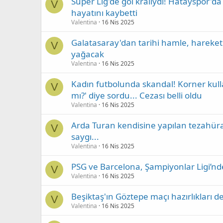
Süper Lig'de gol kralıydı! Hatayspor'
V
hayatını kaybetti
Valentina
16 Nis 2025
Galatasaray'dan tarihi hamle, harekete 
V
yağacak
Valentina
16 Nis 2025
Kadın futbolunda skandal! Korner kulla
V
mı?' diye sordu... Cezası belli oldu
Valentina
16 Nis 2025
Arda Turan kendisine yapılan tezahüra
V
saygı...
Valentina
16 Nis 2025
PSG ve Barcelona, Şampiyonlar Ligi’nde
V
Valentina
16 Nis 2025
Beşiktaş'ın Göztepe maçı hazırlıkları 
V
Valentina
16 Nis 2025