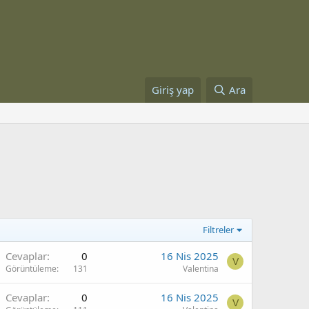
Giriş yap
Ara
Filtreler
Cevaplar
0
16 Nis 2025
V
Görüntüleme
131
Valentina
Cevaplar
0
16 Nis 2025
V