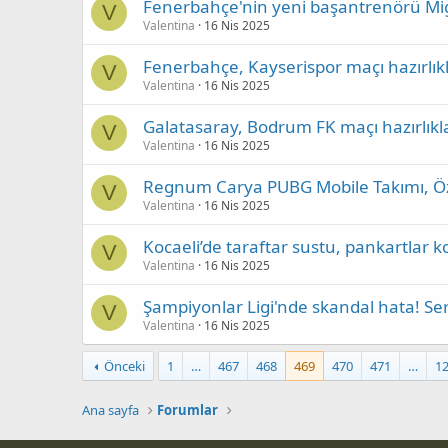
Fenerbahçe'nin yeni başantrenörü Mi
V
Valentina
16 Nis 2025
Fenerbahçe, Kayserispor maçı hazırlıkl
V
Valentina
16 Nis 2025
Galatasaray, Bodrum FK maçı hazırlıkl
V
Valentina
16 Nis 2025
Regnum Carya PUBG Mobile Takımı, Özb
V
Valentina
16 Nis 2025
Kocaeli’de taraftar sustu, pankartlar 
V
Valentina
16 Nis 2025
Şampiyonlar Ligi'nde skandal hata! Ser
V
Valentina
16 Nis 2025
Önceki
1
…
467
468
469
470
471
…
1
Ana sayfa
Forumlar