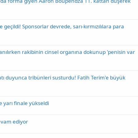
da da forma giyen Aaron Boupendza 11. kattan düşerek
geçildi! Sponsorlar devrede, sarı-kırmızılılara para
nılırken rakibinin cinsel organına dokunup 'penisin var
tı duyunca tribünleri susturdu! Fatih Terim'e büyük
 yarı finale yükseldi
devam ediyor