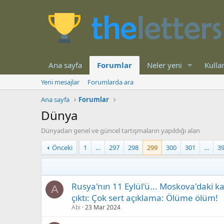
Ana sayfa
Forumlar
Neler yeni
Kullan
Yeni mesajlar
Forumlarda ara
Ana sayfa
Forumlar
Dünya
Dünyadan genel ve güncel tartışmaların yapıldığı alan
Önceki
1
…
297
298
299
300
301
…
3
Rusya'nın 11 Eylül'ü... Moskova'daki kan
A
çıktı: Çok sert açıklama: Ölüme ölüm!
Abi
23 Mar 2024