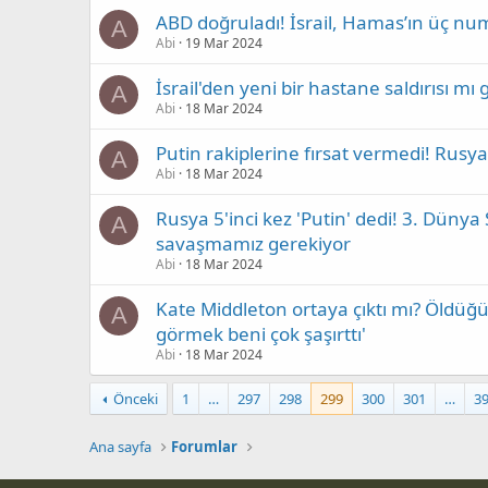
ABD doğruladı! İsrail, Hamas’ın üç nu
A
Abi
19 Mar 2024
İsrail'den yeni bir hastane saldırısı mı
A
Abi
18 Mar 2024
Putin rakiplerine fırsat vermedi! Rusya
A
Abi
18 Mar 2024
Rusya 5'inci kez 'Putin' dedi! 3. Dünya
A
savaşmamız gerekiyor
Abi
18 Mar 2024
Kate Middleton ortaya çıktı mı? Öldüğü b
A
görmek beni çok şaşırttı'
Abi
18 Mar 2024
Önceki
1
…
297
298
299
300
301
…
3
Ana sayfa
Forumlar