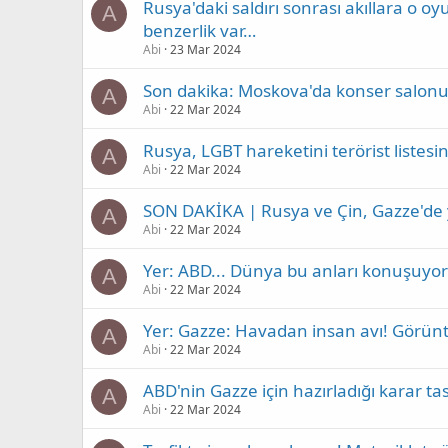
Rusya'daki saldırı sonrası akıllara o o
A
benzerlik var…
Abi
23 Mar 2024
Son dakika: Moskova'da konser salonuna 
A
Abi
22 Mar 2024
Rusya, LGBT hareketini terörist listesin
A
Abi
22 Mar 2024
SON DAKİKA | Rusya ve Çin, Gazze'de 
A
Abi
22 Mar 2024
Yer: ABD... Dünya bu anları konuşuyor:
A
Abi
22 Mar 2024
Yer: Gazze: Havadan insan avı! Görün
A
Abi
22 Mar 2024
ABD'nin Gazze için hazırladığı karar 
A
Abi
22 Mar 2024