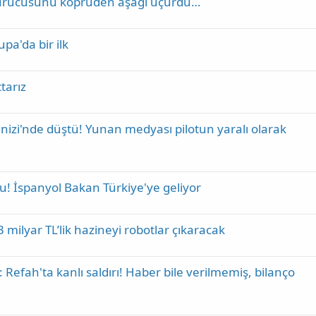
 sürücüsünü köprüden aşağı uçurdu…
upa'da bir ilk
tarız
izi'nde düştü! Yunan medyası pilotun yaralı olarak
du! İspanyol Bakan Türkiye'ye geliyor
3 milyar TL’lik hazineyi robotlar çıkaracak
Refah'ta kanlı saldırı! Haber bile verilmemiş, bilanço