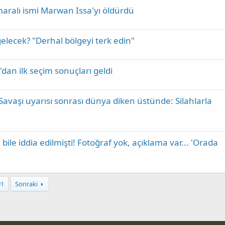
maralı ismi Marwan Issa'yı öldürdü
 gelecek? "Derhal bölgeyi terk edin"
'dan ilk seçim sonuçları geldi
 Savaşı uyarısı sonrası dünya diken üstünde: Silahlarla
ile iddia edilmişti! Fotoğraf yok, açıklama var... 'Orada
91
Sonraki