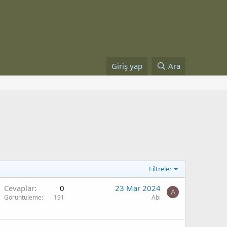
Giriş yap
Ara
Filtreler
Cevaplar
0
23 Mar 2024
A
Görüntüleme
191
Abi