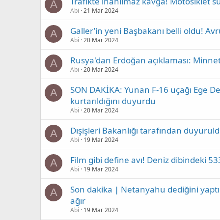
Trafikte inanılmaz kavga! Motosiklet
A
Abi
21 Mar 2024
Galler’in yeni Başbakanı belli oldu! Avr
A
Abi
20 Mar 2024
Rusya'dan Erdoğan açıklaması: Minnet
A
Abi
20 Mar 2024
SON DAKİKA: Yunan F-16 uçağı Ege Den
A
kurtarıldığını duyurdu
Abi
20 Mar 2024
Dışişleri Bakanlığı tarafından duyurul
A
Abi
19 Mar 2024
Film gibi define avı! Deniz dibindeki 53
A
Abi
19 Mar 2024
Son dakika | Netanyahu dediğini yaptı: 
A
ağır
Abi
19 Mar 2024