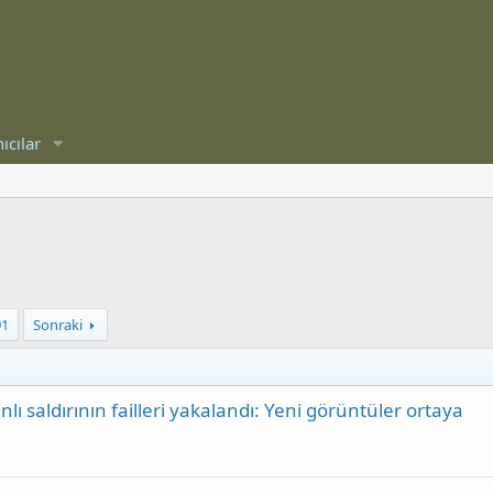
ıcılar
91
Sonraki
lı saldırının failleri yakalandı: Yeni görüntüler ortaya