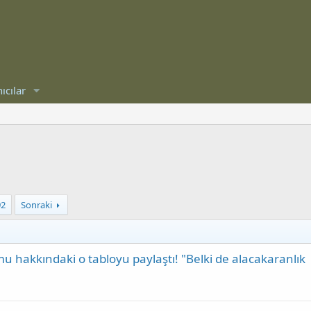
ıcılar
92
Sonraki
 hakkındaki o tabloyu paylaştı! "Belki de alacakaranlık