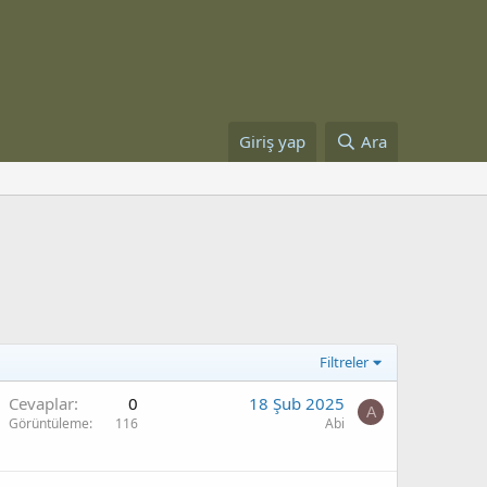
Giriş yap
Ara
Filtreler
Cevaplar
0
18 Şub 2025
A
Görüntüleme
116
Abi