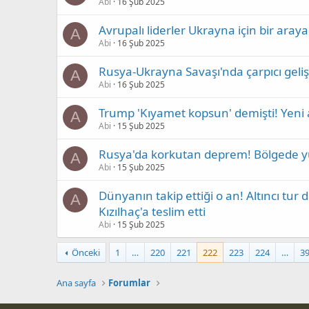
Abi
16 Şub 2025
Avrupalı liderler Ukrayna için bir aray
A
Abi
16 Şub 2025
Rusya-Ukrayna Savaşı'nda çarpıcı geli
A
Abi
16 Şub 2025
Trump 'Kıyamet kopsun' demişti! Yeni a
A
Abi
15 Şub 2025
Rusya'da korkutan deprem! Bölgede yü
A
Abi
15 Şub 2025
Dünyanın takip ettiği o an! Altıncı tur 
A
Kızılhaç'a teslim etti
Abi
15 Şub 2025
Önceki
1
…
220
221
222
223
224
…
3
Ana sayfa
Forumlar