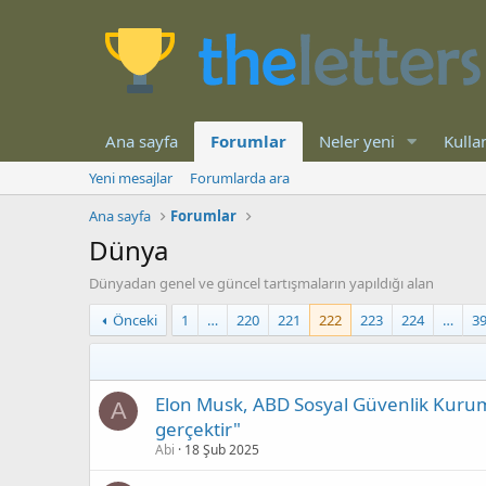
Ana sayfa
Forumlar
Neler yeni
Kullan
Yeni mesajlar
Forumlarda ara
Ana sayfa
Forumlar
Dünya
Dünyadan genel ve güncel tartışmaların yapıldığı alan
Önceki
1
…
220
221
222
223
224
…
3
Elon Musk, ABD Sosyal Güvenlik Kurumu
A
gerçektir"
Abi
18 Şub 2025