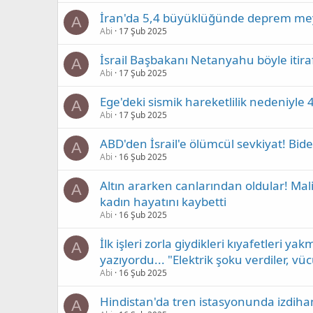
İran'da 5,4 büyüklüğünde deprem meyd
A
Abi
17 Şub 2025
İsrail Başbakanı Netanyahu böyle itiraf e
A
Abi
17 Şub 2025
Ege'deki sismik hareketlilik nedeniyle 4
A
Abi
17 Şub 2025
ABD'den İsrail'e ölümcül sevkiyat! Bi
A
Abi
16 Şub 2025
Altın ararken canlarından oldular! Mal
A
kadın hayatını kaybetti
Abi
16 Şub 2025
İlk işleri zorla giydikleri kıyafetleri
A
yazıyordu... "Elektrik şoku verdiler, v
Abi
16 Şub 2025
Hindistan'da tren istasyonunda izdiham
A