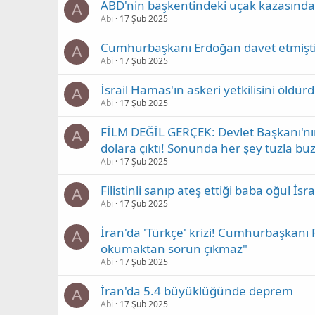
ABD'nin başkentindeki uçak kazasından s
A
Abi
17 Şub 2025
Cumhurbaşkanı Erdoğan davet etmişti! 
A
Abi
17 Şub 2025
İsrail Hamas'ın askeri yetkilisini öldür
A
Abi
17 Şub 2025
FİLM DEĞİL GERÇEK: Devlet Başkanı'nın 
A
dolara çıktı! Sonunda her şey tuzla bu
Abi
17 Şub 2025
Filistinli sanıp ateş ettiği baba oğul İsr
A
Abi
17 Şub 2025
İran'da 'Türkçe' krizi! Cumhurbaşkanı P
A
okumaktan sorun çıkmaz"
Abi
17 Şub 2025
İran'da 5.4 büyüklüğünde deprem
A
Abi
17 Şub 2025