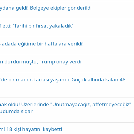
ana geldi! Bölgeye ekipler gönderildi
tti: 'Tarihi bir fırsat yakaladık'
 adada eğitime bir hafta ara verildi!
den durdurmuştu, Trump onay verdi
i'de bir maden faciası yaşandı: Göçük altında kalan 48
 yakmak oldu! Üzerlerinde "Unutmayacağız, affetmeyeceğiz"
ücudumda sigar
! 18 kişi hayatını kaybetti