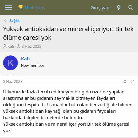
Giriş yap
Sağlık
Yüksek antioksidan ve mineral içeriyor! Bir tek
ölüme çaresi yok
K
B
Kali
8 Haz 2023
o
a
n
ş
Kali
K
b
l
New member
u
a
y
n
u
g
8 Haz 2023
#1
b
ı
a
ç
Ülkemizde fazla tercih edilmeyen bir gıda üzerine yapılan
ş
t
araştırmalar bu gıdanın saymakla bitmeyen faydaları
l
a
olduğunu tespit etti. Uzmanlar bala olan benzerliği ile bilinen
a
r
yüksek antioksidan kaynağı olan bu gıdanın faydaları
t
i
hakkında bilgilendirmelerde bulundu.
a
h
Yüksek antioksidan ve mineral içeriyor! Bir tek ölüme çaresi
n
i
yok