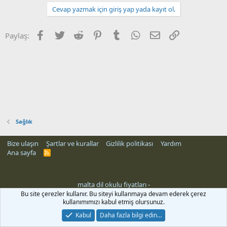
Cevap yazmak için giriş yap yada kayıt ol.
Facebook
Twitter
Reddit
Pinterest
Tumblr
WhatsApp
E-posta
Link
Paylaş:
Sağlık
Bize ulaşın
Şartlar ve kurallar
Gizlilik politikası
Yardım
Ana sayfa
R
S
S
malta dil okulu fiyatları
-
Bu site çerezler kullanır. Bu siteyi kullanmaya devam ederek çerez
kullanımımızı kabul etmiş olursunuz.
Kabul
Daha fazla bilgi edin…