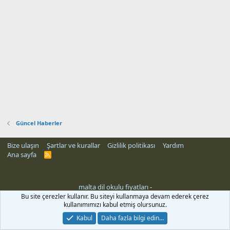
Güncel Haberler
Bize ulaşın
Şartlar ve kurallar
Gizlilik politikası
Yardım
Ana sayfa
R
S
S
malta dil okulu fiyatları
-
Bu site çerezler kullanır. Bu siteyi kullanmaya devam ederek çerez
kullanımımızı kabul etmiş olursunuz.
Kabul
Daha fazla bilgi edin…