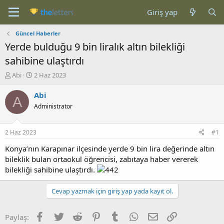
Giriş yap
Güncel Haberler
Yerde bulduğu 9 bin liralık altın bilekliği
sahibine ulaştırdı
K
B
Abi
2 Haz 2023
o
a
n
ş
Abi
A
b
l
Administrator
u
a
y
n
u
g
2 Haz 2023
#1
b
ı
a
ç
Konya’nın Karapınar ilçesinde yerde 9 bin lira değerinde altın
ş
t
bileklik bulan ortaokul öğrencisi, zabıtaya haber vererek
l
a
bilekliği sahibine ulaştırdı.
a
r
t
i
Cevap yazmak için giriş yap yada kayıt ol.
a
h
n
i
Facebook
Twitter
Reddit
Pinterest
Tumblr
WhatsApp
E-posta
Link
Paylaş: