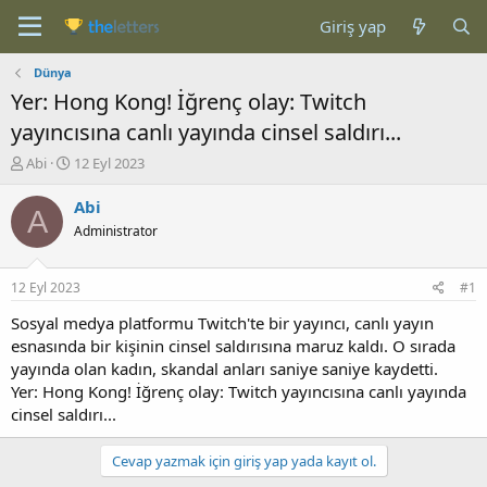
Giriş yap
Dünya
Yer: Hong Kong! İğrenç olay: Twitch
yayıncısına canlı yayında cinsel saldırı...
K
B
Abi
12 Eyl 2023
o
a
n
ş
Abi
A
b
l
Administrator
u
a
y
n
u
g
12 Eyl 2023
#1
b
ı
a
ç
Sosyal medya platformu Twitch'te bir yayıncı, canlı yayın
ş
t
esnasında bir kişinin cinsel saldırısına maruz kaldı. O sırada
l
a
yayında olan kadın, skandal anları saniye saniye kaydetti.
a
r
Yer: Hong Kong! İğrenç olay: Twitch yayıncısına canlı yayında
t
i
cinsel saldırı...
a
h
n
i
Cevap yazmak için giriş yap yada kayıt ol.