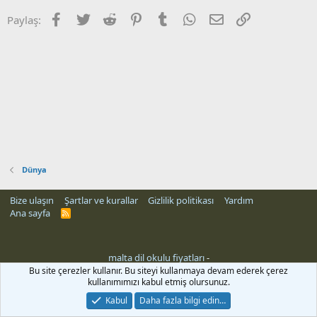
Facebook
Twitter
Reddit
Pinterest
Tumblr
WhatsApp
E-posta
Link
Paylaş:
Dünya
Bize ulaşın
Şartlar ve kurallar
Gizlilik politikası
Yardım
Ana sayfa
R
S
S
malta dil okulu fiyatları
-
Bu site çerezler kullanır. Bu siteyi kullanmaya devam ederek çerez
kullanımımızı kabul etmiş olursunuz.
Kabul
Daha fazla bilgi edin…