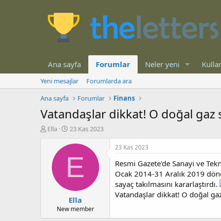
Ana sayfa
Forumlar
Neler yeni
Kullan
Yeni mesajlar
Forumlarda ara
Ana sayfa
Forumlar
Finans
Vatandaşlar dikkat! O doğal gaz s
K
B
Ella
23 Kas 2023
o
a
n
ş
23 Kas 2023
b
l
E
Resmi Gazete'de Sanayi ve Tekn
u
a
y
n
Ocak 2014-31 Aralık 2019 dönem
u
g
sayaç takılmasını kararlaştırdı.
b
ı
Vatandaşlar dikkat! O doğal gaz
Ella
a
ç
ş
t
New member
l
a