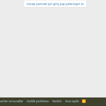
Cevap yazmak için giriş yap yada kayıt ol.
artlar ve kurallar
Gizlilik politikası
Yardım
Ana sayfa
R
S