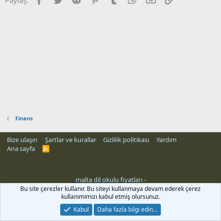
Finans
Bize ulaşın
Şartlar ve kurallar
Gizlilik politikası
Yardım
Ana sayfa
R
S
S
malta dil okulu fiyatları
-
Bu site çerezler kullanır. Bu siteyi kullanmaya devam ederek çerez
kullanımımızı kabul etmiş olursunuz.
Kabul
Daha fazla bilgi edin…