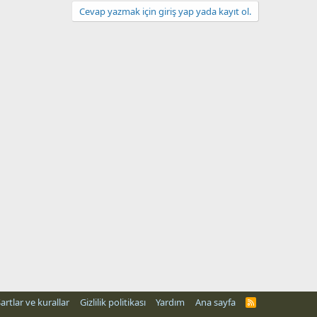
Cevap yazmak için giriş yap yada kayıt ol.
artlar ve kurallar
Gizlilik politikası
Yardım
Ana sayfa
R
S