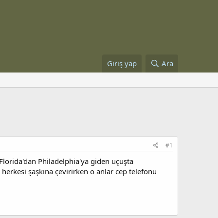
Giriş yap
Ara
#1
lorida'dan Philadelphia'ya giden uçuşta
 herkesi şaşkına çevirirken o anlar cep telefonu