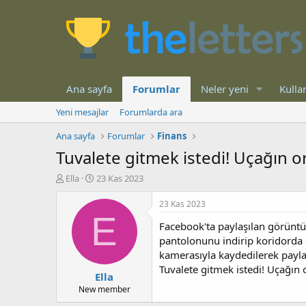
Ana sayfa
Forumlar
Neler yeni
Kullan
Yeni mesajlar
Forumlarda ara
Ana sayfa
Forumlar
Finans
Tuvalete gitmek istedi! Uçağın o
K
B
Ella
23 Kas 2023
o
a
n
ş
23 Kas 2023
b
l
E
Facebook'ta paylaşılan görüntü
u
a
y
n
pantolonunu indirip koridorda ç
u
g
kamerasıyla kaydedilerek payla
b
ı
Tuvalete gitmek istedi! Uçağın 
Ella
a
ç
ş
t
New member
l
a