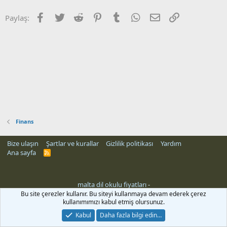
Facebook
Twitter
Reddit
Pinterest
Tumblr
WhatsApp
E-posta
Link
Paylaş:
Finans
Bize ulaşın
Şartlar ve kurallar
Gizlilik politikası
Yardım
Ana sayfa
R
S
S
malta dil okulu fiyatları
-
Bu site çerezler kullanır. Bu siteyi kullanmaya devam ederek çerez
kullanımımızı kabul etmiş olursunuz.
Kabul
Daha fazla bilgi edin…