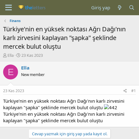
Giriş yap
Finans
Türkiye'nin en yüksek noktası Ağrı Dağı'nın
karlı zirvesini kaplayan "şapka" şeklinde
mercek bulut oluştu
K
B
Ella
23 Kas 2023
o
a
n
ş
Ella
E
b
l
New member
u
a
y
n
u
g
23 Kas 2023
#1
b
ı
a
ç
Türkiye'nin en yüksek noktası Ağrı Dağı'nın karlı zirvesini
ş
t
kaplayan "şapka" şeklinde mercek bulut oluştu
l
a
Türkiye'nin en yüksek noktası Ağrı Dağı'nın karlı zirvesini
a
r
kaplayan "şapka" şeklinde mercek bulut oluştu
t
i
a
h
n
i
Cevap yazmak için giriş yap yada kayıt ol.