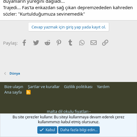
duyanların yüreğini dağladı...
Trajedi... Fas'ta enkazdan sağ çıkan depremzededen kahreden
sözler: "Kurtulduğumuza sevinemedik"
Cevap yazmak için giriş yap yada kayıt ol.
Facebook
Twitter
Reddit
Pinterest
Tumblr
WhatsApp
E-posta
Link
Paylaş:
Dünya
Bize ulaşın
Şartlar ve kurallar
Gizlilik politikası
Yardım
Ana sayfa
R
S
S
malta dil okulu fiyatları
-
Bu site çerezler kullanır. Bu siteyi kullanmaya devam ederek çerez
kullanımımızı kabul etmiş olursunuz.
Kabul
Daha fazla bilgi edin…