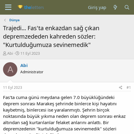
Giriş yap
Dünya
Trajedi... Fas'ta enkazdan sağ çıkan
depremzededen kahreden sözler:
"Kurtulduğumuza sevinemedik"
K
B
Abi
11 Eyl 2023
o
a
n
ş
Abi
A
b
l
Administrator
u
a
y
n
u
g
11 Eyl 2023
#1
b
ı
a
ç
Fas'ta cuma günü meydana gelen 7.0 büyüklüğündeki
ş
t
deprem sonrası Marakeş şehrinde binlerce kişi hayatını
l
a
kaybetmiş, binlercesi ise yaralanmıştı. Şehrin birçok
a
r
noktasında büyük yıkıma neden olan deprem sonrası enkaz
t
i
altından sağ kurtarılanlar felaket anlarını anlattı. Bir
a
h
depremzedenin "kurtulduğumuza sevinemedik" sözleri
n
i