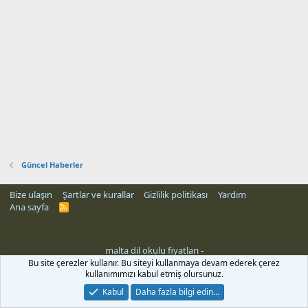
Güncel Haberler
Bize ulaşın
Şartlar ve kurallar
Gizlilik politikası
Yardım
Ana sayfa
R
S
S
malta dil okulu fiyatları
-
ri
Bu site çerezler kullanır. Bu siteyi kullanmaya devam ederek çerez
kullanımımızı kabul etmiş olursunuz.
Kabul
Daha fazla bilgi edin…