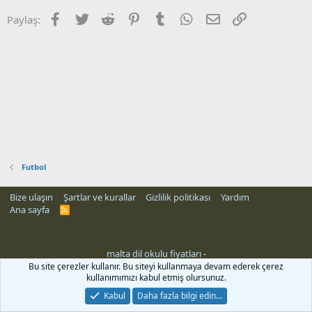
Facebook
Twitter
Reddit
Pinterest
Tumblr
WhatsApp
E-posta
Link
Paylaş:
Futbol
Bize ulaşın
Şartlar ve kurallar
Gizlilik politikası
Yardım
Ana sayfa
R
S
S
malta dil okulu fiyatları
-
ri
Bu site çerezler kullanır. Bu siteyi kullanmaya devam ederek çerez
kullanımımızı kabul etmiş olursunuz.
Kabul
Daha fazla bilgi edin…