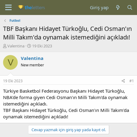
Giriş yap
Futbol
TBF Başkanı Hidayet Türkoğlu, Cedi Osman'ın
Milli Takım'da oynamak istemediğini açıkladı!
K
B
Valentina
19 Eki 2023
o
a
n
ş
Valentina
V
b
l
New member
u
a
y
n
u
g
19 Eki 2023
#1
b
ı
a
ç
Türkiye Basketbol Federasyonu Başkanı Hidayet Türkoğlu,
ş
t
NBA'de forma giyen Cedi Osman'ın Milli Takım'da oynamak
l
a
istemediğini açıkladı.
a
r
TBF Başkanı Hidayet Türkoğlu, Cedi Osman'ın Milli Takım'da
t
i
oynamak istemediğini açıkladı!
a
h
n
i
Cevap yazmak için giriş yap yada kayıt ol.