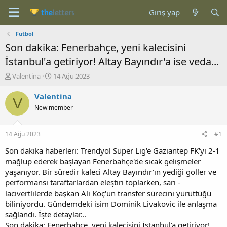
Giriş yap
Futbol
Son dakika: Fenerbahçe, yeni kalecisini
İstanbul'a getiriyor! Altay Bayındır'a ise veda...
K
B
Valentina
14 Ağu 2023
o
a
n
ş
Valentina
V
b
l
New member
u
a
y
n
u
g
14 Ağu 2023
#1
b
ı
a
ç
Son dakika haberleri: Trendyol Süper Lig'e Gaziantep FK'yı 2-1
ş
t
mağlup ederek başlayan Fenerbahçe'de sıcak gelişmeler
l
a
yaşanıyor. Bir süredir kaleci Altay Bayındır'ın yediği goller ve
a
r
performansı taraftarlardan eleştiri toplarken, sarı -
t
i
lacivertlilerde başkan Ali Koç'un transfer sürecini yürüttüğü
a
h
biliniyordu. Gündemdeki isim Dominik Livakovic ile anlaşma
n
i
sağlandı. İşte detaylar...
Son dakika: Fenerbahçe, yeni kalecisini İstanbul'a getiriyor!