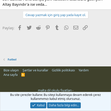
Altay Bayındır'a ise veda...
Cevap yazmak için giriş yap yada kayıt ol.
Facebook
Twitter
Reddit
Pinterest
Tumblr
WhatsApp
E-posta
Link
Paylaş:
Futbol
Bize ulaşın
Şartlar ve kurallar
Gizlilik politikası
Yardım
Ana sayfa
R
S
S
malta dil okulu fiyatları
-
Bu site çerezler kullanır. Bu siteyi kullanmaya devam ederek çerez
kullanımımızı kabul etmiş olursunuz.
Kabul
Daha fazla bilgi edin…