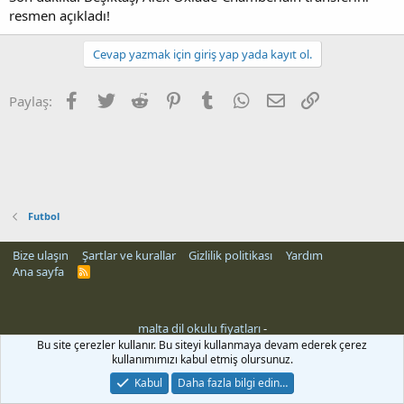
resmen açıkladı!
Cevap yazmak için giriş yap yada kayıt ol.
Facebook
Twitter
Reddit
Pinterest
Tumblr
WhatsApp
E-posta
Link
Paylaş:
Futbol
Bize ulaşın
Şartlar ve kurallar
Gizlilik politikası
Yardım
Ana sayfa
R
S
S
malta dil okulu fiyatları
-
Bu site çerezler kullanır. Bu siteyi kullanmaya devam ederek çerez
kullanımımızı kabul etmiş olursunuz.
Kabul
Daha fazla bilgi edin…