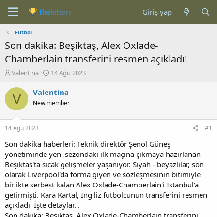
Giriş yap
Futbol
Son dakika: Beşiktaş, Alex Oxlade-
Chamberlain transferini resmen açıkladı!
K
B
Valentina
14 Ağu 2023
o
a
n
ş
Valentina
V
b
l
New member
u
a
y
n
u
g
14 Ağu 2023
#1
b
ı
a
ç
Son dakika haberleri: Teknik direktör Şenol Güneş
ş
t
yönetiminde yeni sezondaki ilk maçına çıkmaya hazırlanan
l
a
Beşiktaş'ta sıcak gelişmeler yaşanıyor. Siyah - beyazlılar, son
a
r
olarak Liverpool'da forma giyen ve sözleşmesinin bitimiyle
t
i
birlikte serbest kalan Alex Oxlade-Chamberlain'i İstanbul'a
a
h
getirmişti. Kara Kartal, İngiliz futbolcunun transferini resmen
n
i
açıkladı. İşte detaylar...
Son dakika: Beşiktaş, Alex Oxlade-Chamberlain transferini