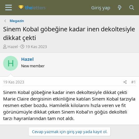
Giriş yap
Magazin
Sinem Kobal göbeğine kadar inen dekoltesiyle
dikkat çekti
K
B
Hazel
19 Kas 2023
o
a
n
ş
Hazel
H
b
l
New member
u
a
y
n
u
g
19 Kas 2023
#1
b
ı
a
ç
Sinem Kobal göbeğine kadar inen dekoltesiyle dikkat çekti
ş
t
Marie Claire dergisinin etkinliğine katılan Sinem Kobal tarzıyla
l
a
resmen ezber bozdu. Hamilelik kilolarını hızla veren ve fit
a
r
görünümüyle dikkat çeken Sinem Kobal'ın göğüs dekolteli
t
i
tarzı hayranlarından tam not aldı.
a
h
n
i
Cevap yazmak için giriş yap yada kayıt ol.