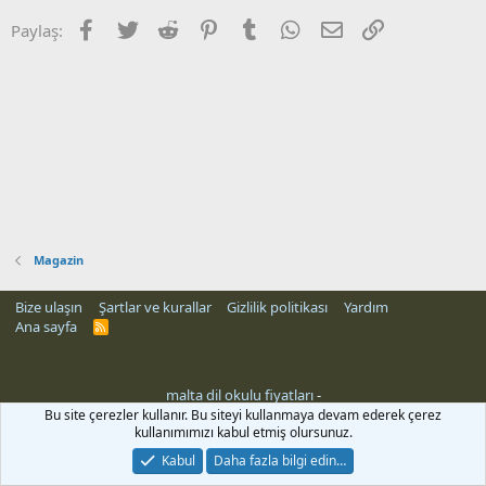
Facebook
Twitter
Reddit
Pinterest
Tumblr
WhatsApp
E-posta
Link
Paylaş:
Magazin
Bize ulaşın
Şartlar ve kurallar
Gizlilik politikası
Yardım
Ana sayfa
R
S
S
malta dil okulu fiyatları
-
Bu site çerezler kullanır. Bu siteyi kullanmaya devam ederek çerez
kullanımımızı kabul etmiş olursunuz.
Kabul
Daha fazla bilgi edin…