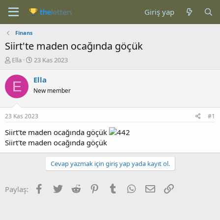
Giriş yap
Finans
Siirt'te maden ocağında göçük
K
B
Ella
23 Kas 2023
o
a
n
ş
Ella
E
b
l
New member
u
a
y
n
u
g
23 Kas 2023
#1
b
ı
a
ç
Siirt'te maden ocağında göçük
ş
t
Siirt'te maden ocağında göçük
l
a
a
r
Cevap yazmak için giriş yap yada kayıt ol.
t
i
a
h
n
i
Facebook
Twitter
Reddit
Pinterest
Tumblr
WhatsApp
E-posta
Link
Paylaş: