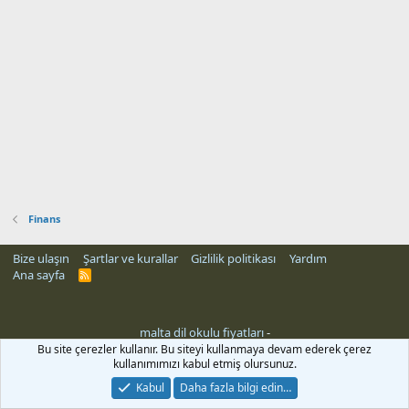
Finans
Bize ulaşın
Şartlar ve kurallar
Gizlilik politikası
Yardım
Ana sayfa
R
S
S
malta dil okulu fiyatları
-
Bu site çerezler kullanır. Bu siteyi kullanmaya devam ederek çerez
kullanımımızı kabul etmiş olursunuz.
Kabul
Daha fazla bilgi edin…