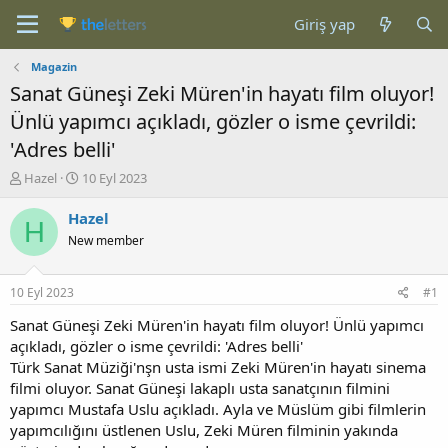
Giriş yap
Magazin
Sanat Güneşi Zeki Müren'in hayatı film oluyor!
Ünlü yapımcı açıkladı, gözler o isme çevrildi:
'Adres belli'
K
B
Hazel
10 Eyl 2023
o
a
n
ş
Hazel
H
b
l
New member
u
a
y
n
u
g
10 Eyl 2023
#1
b
ı
a
ç
Sanat Güneşi Zeki Müren'in hayatı film oluyor! Ünlü yapımcı
ş
t
açıkladı, gözler o isme çevrildi: 'Adres belli'
l
a
Türk Sanat Müziği'nşn usta ismi Zeki Müren'in hayatı sinema
a
r
filmi oluyor. Sanat Güneşi lakaplı usta sanatçının filmini
t
i
yapımcı Mustafa Uslu açıkladı. Ayla ve Müslüm gibi filmlerin
a
h
yapımcılığını üstlenen Uslu, Zeki Müren filminin yakında
n
i