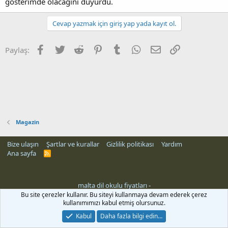
gösterimde olacağını duyurdu.
Cevap yazmak için giriş yap yada kayıt ol.
Facebook
Twitter
Reddit
Pinterest
Tumblr
WhatsApp
E-posta
Link
Paylaş:
Magazin
Bize ulaşın
Şartlar ve kurallar
Gizlilik politikası
Yardım
Ana sayfa
R
S
S
malta dil okulu fiyatları
-
Bu site çerezler kullanır. Bu siteyi kullanmaya devam ederek çerez
kullanımımızı kabul etmiş olursunuz.
Kabul
Daha fazla bilgi edin…