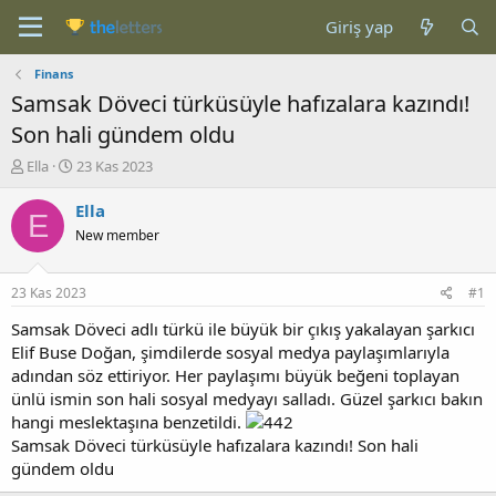
Giriş yap
Finans
Samsak Döveci türküsüyle hafızalara kazındı!
Son hali gündem oldu
K
B
Ella
23 Kas 2023
o
a
n
ş
Ella
E
b
l
New member
u
a
y
n
u
g
23 Kas 2023
#1
b
ı
a
ç
Samsak Döveci adlı türkü ile büyük bir çıkış yakalayan şarkıcı
ş
t
Elif Buse Doğan, şimdilerde sosyal medya paylaşımlarıyla
l
a
adından söz ettiriyor. Her paylaşımı büyük beğeni toplayan
a
r
ünlü ismin son hali sosyal medyayı salladı. Güzel şarkıcı bakın
t
i
hangi meslektaşına benzetildi.
a
h
Samsak Döveci türküsüyle hafızalara kazındı! Son hali
n
i
gündem oldu