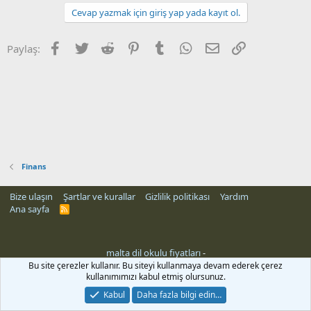
Cevap yazmak için giriş yap yada kayıt ol.
Facebook
Twitter
Reddit
Pinterest
Tumblr
WhatsApp
E-posta
Link
Paylaş:
Finans
Bize ulaşın
Şartlar ve kurallar
Gizlilik politikası
Yardım
Ana sayfa
R
S
S
malta dil okulu fiyatları
-
Bu site çerezler kullanır. Bu siteyi kullanmaya devam ederek çerez
kullanımımızı kabul etmiş olursunuz.
Kabul
Daha fazla bilgi edin…