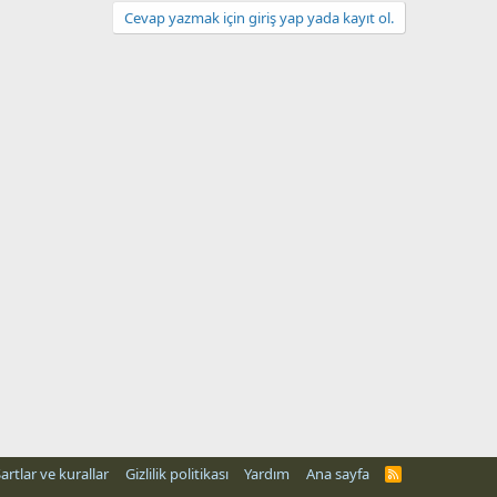
Cevap yazmak için giriş yap yada kayıt ol.
artlar ve kurallar
Gizlilik politikası
Yardım
Ana sayfa
R
S