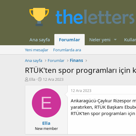
Ana sayfa
Forumlar
Neler yeni
Kullan
Yeni mesajlar
Forumlarda ara
Ana sayfa
Forumlar
Finans
RTÜK'ten spor programları için k
K
B
Ella
12 Ara 2023
o
a
n
ş
12 Ara 2023
b
l
E
Ankaragücü-Çaykur Rizespor mü
u
a
y
n
yaratırken, RTÜK Başkanı Ebubek
u
g
RTÜK'ten spor programları için 
b
ı
Ella
a
ç
ş
t
New member
l
a