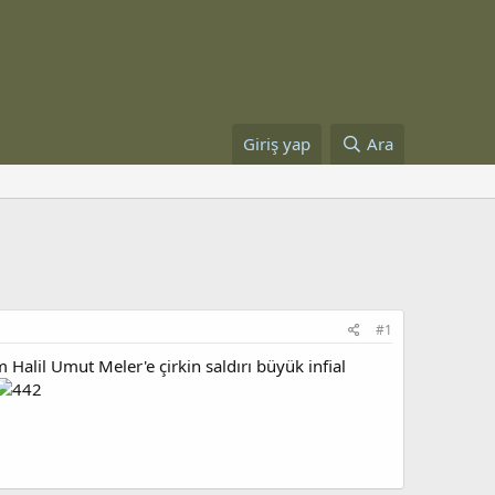
Giriş yap
Ara
#1
lil Umut Meler'e çirkin saldırı büyük infial