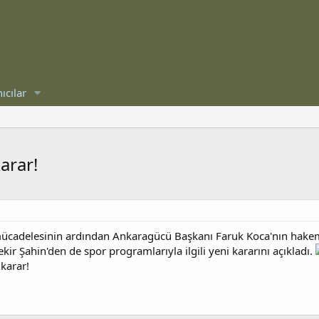
ıcılar
arar!
cadelesinin ardından Ankaragücü Başkanı Faruk Koca'nın hakem Ha
ir Şahin'den de spor programlarıyla ilgili yeni kararını açıkladı.
karar!