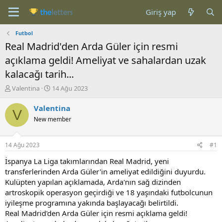
Giriş yap
Futbol
Real Madrid'den Arda Güler için resmi
açıklama geldi! Ameliyat ve sahalardan uzak
kalacağı tarih...
K
B
Valentina
14 Ağu 2023
o
a
n
ş
Valentina
V
b
l
New member
u
a
y
n
u
g
14 Ağu 2023
#1
b
ı
a
ç
İspanya La Liga takımlarından Real Madrid, yeni
ş
t
transferlerinden Arda Güler'in ameliyat edildiğini duyurdu.
l
a
Kulüpten yapılan açıklamada, Arda'nın sağ dizinden
a
r
artroskopik operasyon geçirdiği ve 18 yaşındaki futbolcunun
t
i
iyileşme programına yakında başlayacağı belirtildi.
a
h
Real Madrid'den Arda Güler için resmi açıklama geldi!
n
i