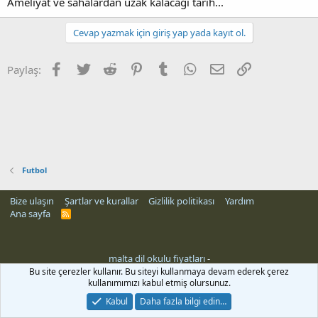
Ameliyat ve sahalardan uzak kalacağı tarih...
Cevap yazmak için giriş yap yada kayıt ol.
Facebook
Twitter
Reddit
Pinterest
Tumblr
WhatsApp
E-posta
Link
Paylaş:
Futbol
Bize ulaşın
Şartlar ve kurallar
Gizlilik politikası
Yardım
Ana sayfa
R
S
S
malta dil okulu fiyatları
-
Bu site çerezler kullanır. Bu siteyi kullanmaya devam ederek çerez
kullanımımızı kabul etmiş olursunuz.
Kabul
Daha fazla bilgi edin…