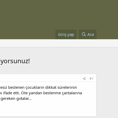
Giriş yap
Ara
ıyorsunuz!
#1
siz beslenen çocukların dikkat sürelerinin
nı ifade etti. Öte yandan beslenme çantalarına
gereken gıdalar...