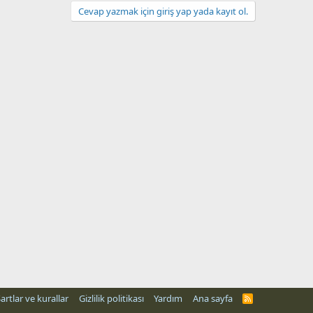
Cevap yazmak için giriş yap yada kayıt ol.
artlar ve kurallar
Gizlilik politikası
Yardım
Ana sayfa
R
S