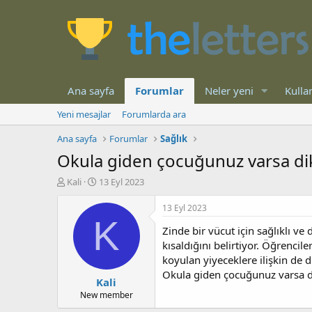
Ana sayfa
Forumlar
Neler yeni
Kullan
Yeni mesajlar
Forumlarda ara
Ana sayfa
Forumlar
Sağlık
Okula giden çocuğunuz varsa dikk
K
B
Kali
13 Eyl 2023
o
a
n
ş
13 Eyl 2023
b
l
K
Zinde bir vücut için sağlıklı 
u
a
y
n
kısaldığını belirtiyor. Öğrenci
u
g
koyulan yiyeceklere ilişkin de 
b
ı
Okula giden çocuğunuz varsa di
Kali
a
ç
ş
t
New member
l
a