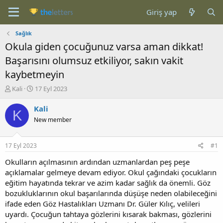
Giriş yap
Sağlık
Okula giden çocuğunuz varsa aman dikkat!
Başarısını olumsuz etkiliyor, sakın vakit
kaybetmeyin
K
B
Kali
17 Eyl 2023
o
a
n
ş
Kali
K
b
l
New member
u
a
y
n
u
g
17 Eyl 2023
#1
b
ı
a
ç
Okulların açılmasının ardından uzmanlardan peş peşe
ş
t
açıklamalar gelmeye devam ediyor. Okul çağındaki çocukların
l
a
eğitim hayatında tekrar ve azim kadar sağlık da önemli. Göz
a
r
bozukluklarının okul başarılarında düşüşe neden olabileceğini
t
i
ifade eden Göz Hastalıkları Uzmanı Dr. Güler Kılıç, velileri
a
h
uyardı. Çocuğun tahtaya gözlerini kısarak bakması, gözlerini
n
i