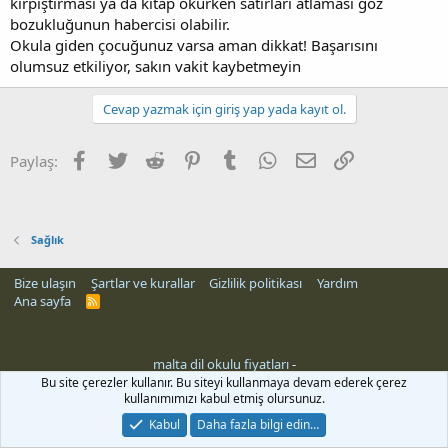
kırpıştırması ya da kitap okurken satırları atlaması göz
bozukluğunun habercisi olabilir.
Okula giden çocuğunuz varsa aman dikkat! Başarısını
olumsuz etkiliyor, sakın vakit kaybetmeyin
Cevap yazmak için giriş yap yada kayıt ol.
Facebook
Twitter
Reddit
Pinterest
Tumblr
WhatsApp
E-posta
Link
Paylaş:
Sağlık
Bize ulaşın
Şartlar ve kurallar
Gizlilik politikası
Yardım
Ana sayfa
R
S
S
malta dil okulu fiyatları
-
leri
Bu site çerezler kullanır. Bu siteyi kullanmaya devam ederek çerez
kullanımımızı kabul etmiş olursunuz.
Kabul
Daha fazla bilgi edin…