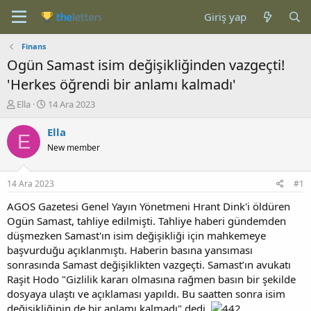
Giriş yap
Finans
Ogün Samast isim değişikliğinden vazgeçti!
'Herkes öğrendi bir anlamı kalmadı'
K
B
Ella
14 Ara 2023
o
a
n
ş
Ella
E
b
l
New member
u
a
y
n
u
g
14 Ara 2023
#1
b
ı
a
ç
AGOS Gazetesi Genel Yayın Yönetmeni Hrant Dink'i öldüren
ş
t
Ogün Samast, tahliye edilmişti. Tahliye haberi gündemden
l
a
düşmezken Samast'ın isim değişikliği için mahkemeye
a
r
başvurduğu açıklanmıştı. Haberin basına yansıması
t
i
sonrasında Samast değişiklikten vazgeçti. Samast’ın avukatı
a
h
Raşit Hodo "Gizlilik kararı olmasına rağmen basın bir şekilde
n
i
dosyaya ulaştı ve açıklaması yapıldı. Bu saatten sonra isim
değişikliğinin de bir anlamı kalmadı" dedi.