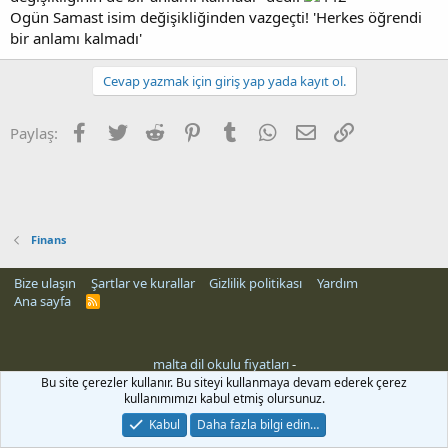
Ogün Samast isim değişikliğinden vazgeçti! 'Herkes öğrendi
bir anlamı kalmadı'
Cevap yazmak için giriş yap yada kayıt ol.
Facebook
Twitter
Reddit
Pinterest
Tumblr
WhatsApp
E-posta
Link
Paylaş:
Finans
Bize ulaşın
Şartlar ve kurallar
Gizlilik politikası
Yardım
Ana sayfa
R
S
S
malta dil okulu fiyatları
-
rehber siteleri
Bu site çerezler kullanır. Bu siteyi kullanmaya devam ederek çerez
kullanımımızı kabul etmiş olursunuz.
Kabul
Daha fazla bilgi edin…