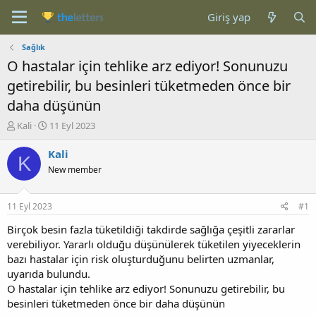
Giriş yap
Sağlık
O hastalar için tehlike arz ediyor! Sonunuzu
getirebilir, bu besinleri tüketmeden önce bir
daha düşünün
K
B
Kali
11 Eyl 2023
o
a
n
ş
Kali
K
b
l
New member
u
a
y
n
u
g
11 Eyl 2023
#1
b
ı
a
ç
Birçok besin fazla tüketildiği takdirde sağlığa çeşitli zararlar
ş
t
verebiliyor. Yararlı olduğu düşünülerek tüketilen yiyeceklerin
l
a
bazı hastalar için risk oluşturduğunu belirten uzmanlar,
a
r
uyarıda bulundu.
t
i
O hastalar için tehlike arz ediyor! Sonunuzu getirebilir, bu
a
h
besinleri tüketmeden önce bir daha düşünün
n
i