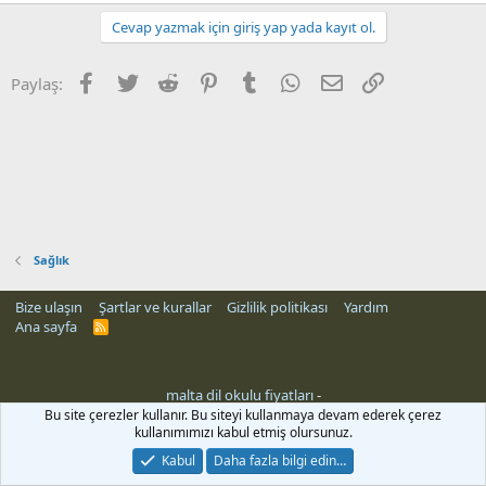
Cevap yazmak için giriş yap yada kayıt ol.
Facebook
Twitter
Reddit
Pinterest
Tumblr
WhatsApp
E-posta
Link
Paylaş:
Sağlık
Bize ulaşın
Şartlar ve kurallar
Gizlilik politikası
Yardım
Ana sayfa
R
S
S
malta dil okulu fiyatları
-
Bu site çerezler kullanır. Bu siteyi kullanmaya devam ederek çerez
kullanımımızı kabul etmiş olursunuz.
Kabul
Daha fazla bilgi edin…