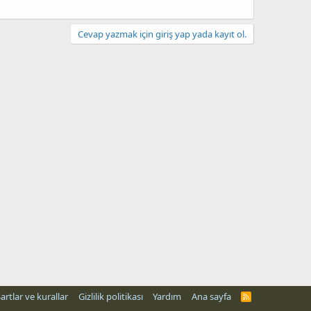
Cevap yazmak için giriş yap yada kayıt ol.
artlar ve kurallar
Gizlilik politikası
Yardım
Ana sayfa
R
S