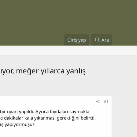
Giriş yap
Ara
or, meğer yıllarca yanlış
#1
ir uyarı yapıldı. Ayrıca faydaları saymakla
dakikalar kala yıkanması gerektiğini belirtti.
nlış yapıyormuşuz