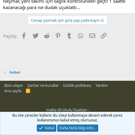
Neymar, yeni takımı için sağlık kontrolünden geçti! 1 saatte
kazanacağı para ise dudak uçuklattı...
Cevap yazmak için giriş yap yada kayıt ol.
Facebook
Twitter
Reddit
Pinterest
Tumblr
WhatsApp
E-posta
Link
Paylaş:
Futbol
Bize ulaşın
Şartlar ve kurallar
Gizlilik politikası
Yardım
Ana sayfa
R
S
S
malta dil okulu fiyatları
-
Bu site çerezler kullanır. Bu siteyi kullanmaya devam ederek çerez
kullanımımızı kabul etmiş olursunuz.
Kabul
Daha fazla bilgi edin…