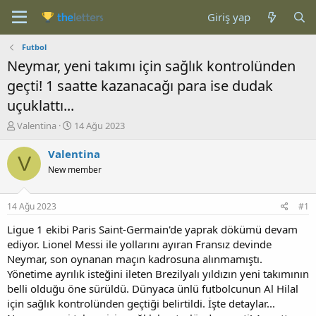
Giriş yap
Futbol
Neymar, yeni takımı için sağlık kontrolünden
geçti! 1 saatte kazanacağı para ise dudak
uçuklattı...
K
B
Valentina
14 Ağu 2023
o
a
n
ş
Valentina
V
b
l
New member
u
a
y
n
u
g
14 Ağu 2023
#1
b
ı
a
ç
Ligue 1 ekibi Paris Saint-Germain'de yaprak dökümü devam
ş
t
ediyor. Lionel Messi ile yollarını ayıran Fransız devinde
l
a
Neymar, son oynanan maçın kadrosuna alınmamıştı.
a
r
Yönetime ayrılık isteğini ileten Brezilyalı yıldızın yeni takımının
t
i
belli olduğu öne sürüldü. Dünyaca ünlü futbolcunun Al Hilal
a
h
için sağlık kontrolünden geçtiği belirtildi. İşte detaylar...
n
i