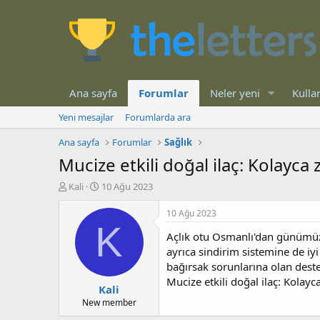
Ana sayfa
Forumlar
Neler yeni
Kullan
Yeni mesajlar
Forumlarda ara
Ana sayfa
Forumlar
Sağlık
Mucize etkili doğal ilaç: Kolayca 
K
B
Kali
10 Ağu 2023
o
a
n
ş
10 Ağu 2023
b
l
K
Açlık otu Osmanlı'dan günümüze 
u
a
y
n
ayrıca sindirim sistemine de iyi
u
g
bağırsak sorunlarına olan desteğ
b
ı
Mucize etkili doğal ilaç: Kolayc
Kali
a
ç
ş
t
New member
l
a