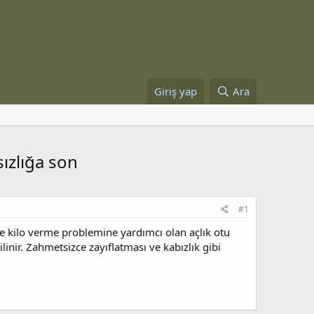
Giriş yap
Ara
sızlığa son
#1
kle kilo verme problemine yardımcı olan açlık otu
linir. Zahmetsizce zayıflatması ve kabızlık gibi