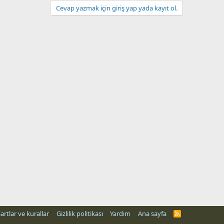
Cevap yazmak için giriş yap yada kayıt ol.
artlar ve kurallar
Gizlilik politikası
Yardım
Ana sayfa
R
S