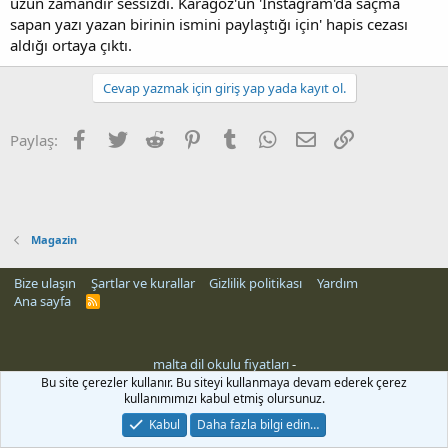
uzun zamandır sessizdi. Karagöz'ün 'Instagram'da saçma
sapan yazı yazan birinin ismini paylaştığı için' hapis cezası
aldığı ortaya çıktı.
Cevap yazmak için giriş yap yada kayıt ol.
Facebook
Twitter
Reddit
Pinterest
Tumblr
WhatsApp
E-posta
Link
Paylaş:
Magazin
Bize ulaşın
Şartlar ve kurallar
Gizlilik politikası
Yardım
Ana sayfa
R
S
S
malta dil okulu fiyatları
-
Bu site çerezler kullanır. Bu siteyi kullanmaya devam ederek çerez
kullanımımızı kabul etmiş olursunuz.
Kabul
Daha fazla bilgi edin…