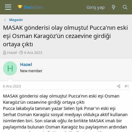
Giriş yap
Magazin
MASAK gönderisi olay olmuştu! Pucca'nın eski
eşi Osman Karagöz'ün cezaevine girdiği
ortaya çıktı
K
B
Hazel
6 Ara 2023
o
a
n
ş
Hazel
H
b
l
New member
u
a
y
n
u
g
6 Ara 2023
#1
b
ı
a
ç
MASAK gönderisi olay olmuştu! Pucca'nın eski eşi Osman
ş
t
Karagöz'ün cezaevine girdiği ortaya çıktı
l
a
Pucca lakabıyla tanınan yazar Selen Işık Pınar'ın eski eşi
a
r
Serhat Osman Karagöz sosyal medyayı oldukça aktif kullanan
t
i
isimlerden biri. Son olarak oğlu ile birlikte MASAK imalı bir
a
h
paylaşımda bulunan Osman Karagöz bu paylaşımın ardından
n
i