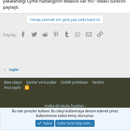
yakalandığı Lyme hastalığının tedavisi var mı? Tedavi sürecini
paylaştı
Cevap yazmak için giriş yap yada kayıt ol.
Facebook
Twitter
Reddit
Pinterest
Tumblr
WhatsApp
E-posta
Link
Paylaş:
Sağlık
Bize ulaşın
Şartlar ve kurallar
Gizlilik politikası
Yardım
Ana sayfa
R
S
S
malta dil okulu fiyatları
-
Bu site çerezler kullanır. Bu siteyi kullanmaya devam ederek çerez
kullanımımızı kabul etmiş olursunuz.
Kabul
Daha fazla bilgi edin…