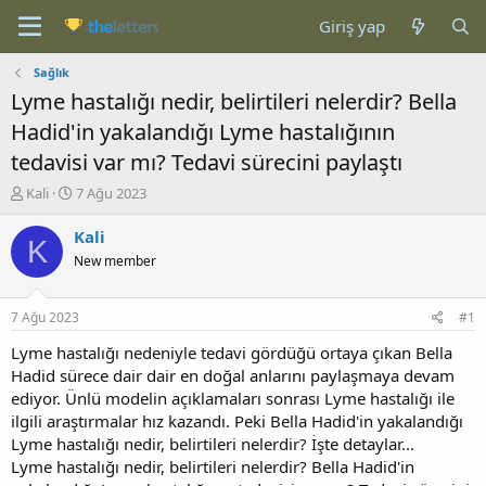
Giriş yap
Sağlık
Lyme hastalığı nedir, belirtileri nelerdir? Bella
Hadid'in yakalandığı Lyme hastalığının
tedavisi var mı? Tedavi sürecini paylaştı
K
B
Kali
7 Ağu 2023
o
a
n
ş
Kali
K
b
l
New member
u
a
y
n
u
g
7 Ağu 2023
#1
b
ı
a
ç
Lyme hastalığı nedeniyle tedavi gördüğü ortaya çıkan Bella
ş
t
Hadid sürece dair dair en doğal anlarını paylaşmaya devam
l
a
ediyor. Ünlü modelin açıklamaları sonrası Lyme hastalığı ile
a
r
ilgili araştırmalar hız kazandı. Peki Bella Hadid'in yakalandığı
t
i
Lyme hastalığı nedir, belirtileri nelerdir? İşte detaylar...
a
h
Lyme hastalığı nedir, belirtileri nelerdir? Bella Hadid'in
n
i