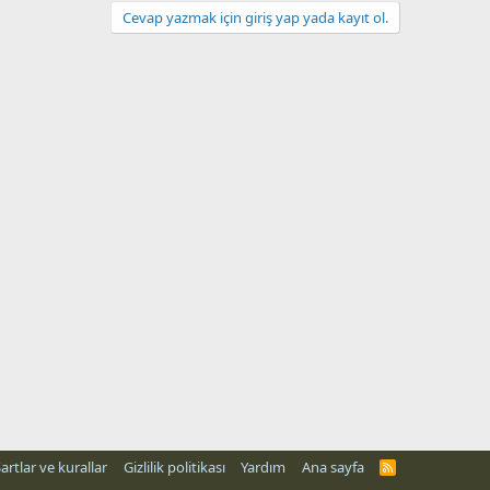
Cevap yazmak için giriş yap yada kayıt ol.
artlar ve kurallar
Gizlilik politikası
Yardım
Ana sayfa
R
S