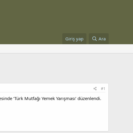
Giriş yap
Ara
#1
evesinde ‘Türk Mutfağı Yemek Yarışması’ düzenlendi.