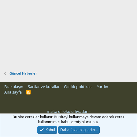
Güncel Haberler
Bize ulaşın
Şartlar ve kurallar
Gizlilik politikası
Yardım
Ana sayfa
R
S
S
malta dil okulu fiyatları
-
Bu site çerezler kullanır. Bu siteyi kullanmaya devam ederek çerez
kullanımımızı kabul etmiş olursunuz.
Kabul
Daha fazla bilgi edin…