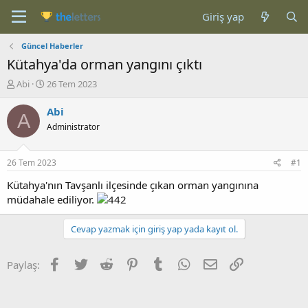
Giriş yap
Güncel Haberler
Kütahya'da orman yangını çıktı
K
B
Abi
26 Tem 2023
o
a
n
ş
Abi
A
b
l
Administrator
u
a
y
n
u
g
26 Tem 2023
#1
b
ı
a
ç
Kütahya'nın Tavşanlı ilçesinde çıkan orman yangınına
ş
t
müdahale ediliyor.
l
a
a
r
Cevap yazmak için giriş yap yada kayıt ol.
t
i
a
h
n
i
Facebook
Twitter
Reddit
Pinterest
Tumblr
WhatsApp
E-posta
Link
Paylaş: