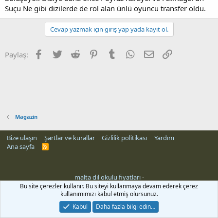
Suçu Ne gibi dizilerde de rol alan ünlü oyuncu transfer oldu.
Cevap yazmak için giriş yap yada kayıt ol.
Facebook
Twitter
Reddit
Pinterest
Tumblr
WhatsApp
E-posta
Link
Paylaş:
Magazin
Bize ulaşın
Şartlar ve kurallar
Gizlilik politikası
Yardım
Ana sayfa
R
S
S
malta dil okulu fiyatları
-
Bu site çerezler kullanır. Bu siteyi kullanmaya devam ederek çerez
kullanımımızı kabul etmiş olursunuz.
Kabul
Daha fazla bilgi edin…