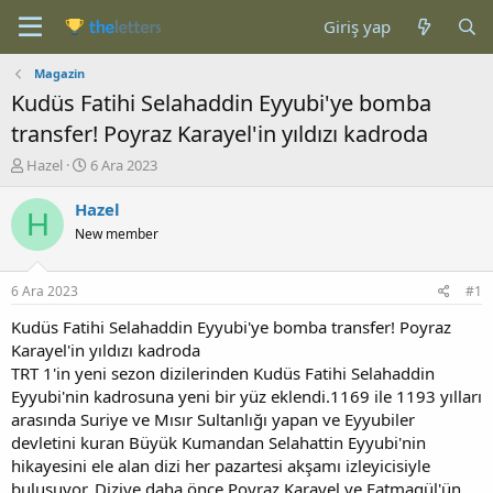
Giriş yap
Magazin
Kudüs Fatihi Selahaddin Eyyubi'ye bomba
transfer! Poyraz Karayel'in yıldızı kadroda
K
B
Hazel
6 Ara 2023
o
a
n
ş
Hazel
H
b
l
New member
u
a
y
n
u
g
6 Ara 2023
#1
b
ı
a
ç
Kudüs Fatihi Selahaddin Eyyubi'ye bomba transfer! Poyraz
ş
t
Karayel'in yıldızı kadroda
l
a
TRT 1'in yeni sezon dizilerinden Kudüs Fatihi Selahaddin
a
r
Eyyubi'nin kadrosuna yeni bir yüz eklendi.1169 ile 1193 yılları
t
i
arasında Suriye ve Mısır Sultanlığı yapan ve Eyyubiler
a
h
devletini kuran Büyük Kumandan Selahattin Eyyubi'nin
n
i
hikayesini ele alan dizi her pazartesi akşamı izleyicisiyle
buluşuyor. Diziye daha önce Poyraz Karayel ve Fatmagül'ün