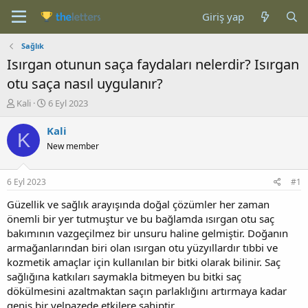
Giriş yap
Sağlık
Isırgan otunun saça faydaları nelerdir? Isırgan
otu saça nasıl uygulanır?
K
B
Kali
6 Eyl 2023
o
a
n
ş
Kali
K
b
l
New member
u
a
y
n
u
g
6 Eyl 2023
#1
b
ı
a
ç
Güzellik ve sağlık arayışında doğal çözümler her zaman
ş
t
önemli bir yer tutmuştur ve bu bağlamda ısırgan otu saç
l
a
bakımının vazgeçilmez bir unsuru haline gelmiştir. Doğanın
a
r
armağanlarından biri olan ısırgan otu yüzyıllardır tıbbi ve
t
i
kozmetik amaçlar için kullanılan bir bitki olarak bilinir. Saç
a
h
sağlığına katkıları saymakla bitmeyen bu bitki saç
n
i
dökülmesini azaltmaktan saçın parlaklığını artırmaya kadar
geniş bir yelpazede etkilere sahiptir.