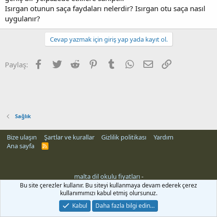
Isırgan otunun saça faydaları nelerdir? Isırgan otu saça nasıl
uygulanır?
Cevap yazmak için giriş yap yada kayıt ol.
Facebook
Twitter
Reddit
Pinterest
Tumblr
WhatsApp
E-posta
Link
Paylaş:
Sağlık
Bize ulaşın
Şartlar ve kurallar
Gizlilik politikası
Yardım
Ana sayfa
R
S
S
malta dil okulu fiyatları
-
Bu site çerezler kullanır. Bu siteyi kullanmaya devam ederek çerez
kullanımımızı kabul etmiş olursunuz.
Kabul
Daha fazla bilgi edin…