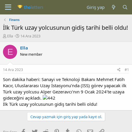
Giriş yap
Finans
İlk Türk uzay yolcusunun gidiş tarihi belli oldu!
K
B
Ella
14 Ara 2023
o
a
n
ş
Ella
E
b
l
New member
u
a
y
n
u
g
14 Ara 2023
#1
b
ı
a
ç
Son dakika haberi: Sanayi ve Teknoloji Bakanı Mehmet Fatih
ş
t
Kacır, Uluslararası Uzay İstasyonu’nda (ISS) görev yapacak ilk
l
a
Türk uzay yolcusu Alper Gezeravcı’nın 9 Ocak 2024’te uzaya
a
r
gideceğini açıkladı.
t
i
İlk Türk uzay yolcusunun gidiş tarihi belli oldu!
a
h
n
i
Cevap yazmak için giriş yap yada kayıt ol.
Facebook
Twitter
Reddit
Pinterest
Tumblr
WhatsApp
E-posta
Link
Paylaş: