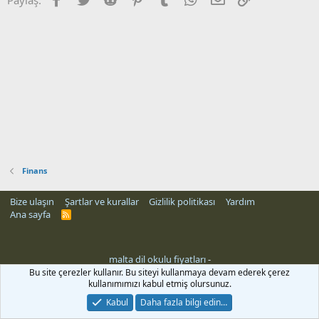
Finans
Bize ulaşın
Şartlar ve kurallar
Gizlilik politikası
Yardım
Ana sayfa
R
S
S
malta dil okulu fiyatları
-
Bu site çerezler kullanır. Bu siteyi kullanmaya devam ederek çerez
kullanımımızı kabul etmiş olursunuz.
Kabul
Daha fazla bilgi edin…